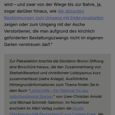
wird – und zwar von der Wiege bis zur Bahre, ja,
sogar darüber hinaus, wie
die absurden
Bestimmungen zum Umgang mit Embryonalzellen
zeigen oder zum Umgang mit der Asche
Verstorbener, die man aufgrund des kirchlich
geforderten Bestattungszwangs nicht im eigenen
Garten verstreuen darf."
Zur Plakataktion brachte die Giordano-Bruno-Stiftung
eine Broschüre heraus, die den Zusammenhang von
Sterbehilfeverbot und christlichem Lobbyismus kurz
zusammenfasst (siehe Anlage). Ausführliche
Hintergrundinformationen zum Thema finden Sie in
dem Buch "
Letzte Hilfe – Ein Plädoyer für das
selbstbestimmte Sterben
" von Uwe-Christian Arnold
und Michael Schmidt-Salomon. Im November
erscheint im Alibri Verlag zudem die
Studie
"Kirchenrepublik Deutschland" von Carsten Frerk
, die