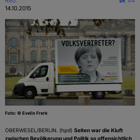
Red.
44
14.10.2015
Foto: © Evelin Frerk
K
Fo
OBERWESEL/BERLIN. (hpd)
Selten war die Kluft
zwischen Bevölkerung und Politik so offensichtlich