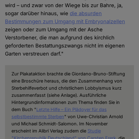
wird – und zwar von der Wiege bis zur Bahre, ja,
sogar darüber hinaus, wie
die absurden
Bestimmungen zum Umgang mit Embryonalzellen
zeigen oder zum Umgang mit der Asche
Verstorbener, die man aufgrund des kirchlich
geforderten Bestattungszwangs nicht im eigenen
Garten verstreuen darf."
Zur Plakataktion brachte die Giordano-Bruno-Stiftung
eine Broschüre heraus, die den Zusammenhang von
Sterbehilfeverbot und christlichem Lobbyismus kurz
zusammenfasst (siehe Anlage). Ausführliche
Hintergrundinformationen zum Thema finden Sie in
dem Buch "
Letzte Hilfe – Ein Plädoyer für das
selbstbestimmte Sterben
" von Uwe-Christian Arnold
und Michael Schmidt-Salomon. Im November
erscheint im Alibri Verlag zudem die
Studie
"Kirchenrepublik Deutschland" von Carsten Frerk
, die