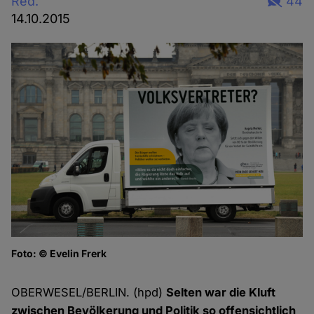
Red.
44
14.10.2015
Foto: © Evelin Frerk
K
Fo
OBERWESEL/BERLIN. (hpd)
Selten war die Kluft
zwischen Bevölkerung und Politik so offensichtlich