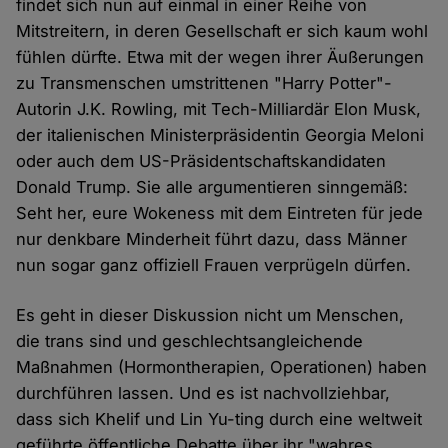
findet sich nun auf einmal in einer Reihe von
Mitstreitern, in deren Gesellschaft er sich kaum wohl
fühlen dürfte. Etwa mit der wegen ihrer Äußerungen
zu Transmenschen umstrittenen "Harry Potter"-
Autorin J.K. Rowling, mit Tech-Milliardär Elon Musk,
der italienischen Ministerpräsidentin Georgia Meloni
oder auch dem US-Präsidentschaftskandidaten
Donald Trump. Sie alle argumentieren sinngemäß:
Seht her, eure Wokeness mit dem Eintreten für jede
nur denkbare Minderheit führt dazu, dass Männer
nun sogar ganz offiziell Frauen verprügeln dürfen.
Es geht in dieser Diskussion nicht um Menschen,
die trans sind und geschlechtsangleichende
Maßnahmen (Hormontherapien, Operationen) haben
durchführen lassen. Und es ist nachvollziehbar,
dass sich Khelif und Lin Yu-ting durch eine weltweit
geführte öffentliche Debatte über ihr "wahres