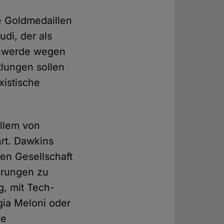
re Goldmedaillen
udi, der als
schwerde wegen
tlungen sollen
xistische
allem von
hrt. Dawkins
ren Gesellschaft
erungen zu
g, mit Tech-
rgia Meloni oder
le