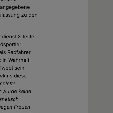
s angegebene
Zulassung zu den
ienst X teilte
adsportler
als Radfahrer
: In Wahrheit
Tweet sein
wkins diese
pletter
r wurde keine
enetisch
 gegen Frauen