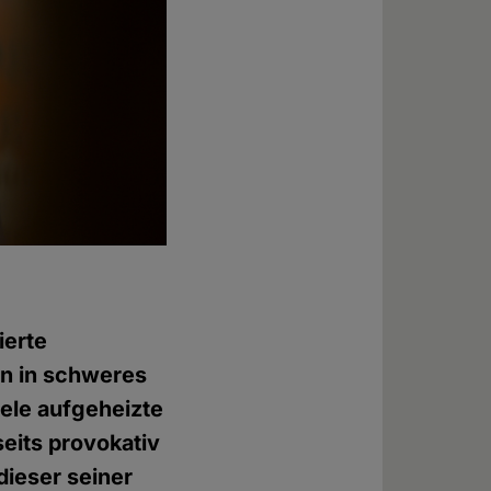
ierte
en in schweres
ele aufgeheizte
eits provokativ
ieser seiner