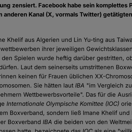
ng zensiert. Facebook habe sein komplettes P
m anderen Kanal (X, vormals Twitter) getätigt
ne Khelif aus Algerien und Lin Yu-ting aus Taiwa
xwettbewerben ihrer jeweiligen Gewichtsklasse
 den Spielen wurde heftig darüber gestritten, o
 dürfen. Laut dem seinerseits umstrittenen Box
erinnen keinen für Frauen üblichen XX-Chromos
omosomen. Sie hätten laut
IBA
"im Vergleich z
nehmern Wettbewerbsvorteile". Das für die Ausr
ige
Internationale Olympische Komittee (IOC)
orie
dem Boxverband, sondern ließ Imane Khelif und 
 der Boxverband
IBA
die beiden von den Weltmei
ossen hatte, bezeichnete das
IOC
als eine "will