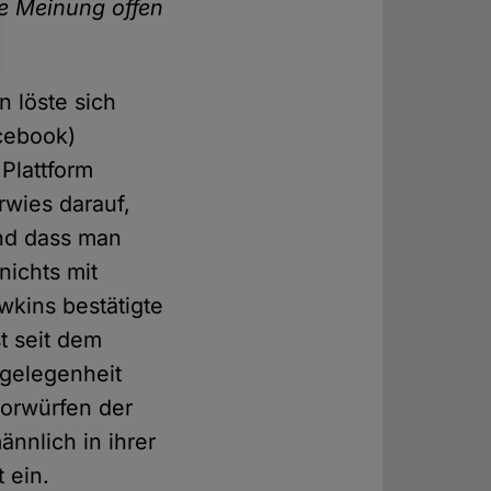
ne Meinung offen
 löste sich
acebook)
Plattform
rwies darauf,
nd dass man
nichts mit
wkins bestätigte
t seit dem
ngelegenheit
Vorwürfen der
nnlich in ihrer
 ein.