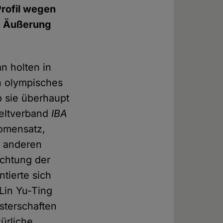
rofil wegen
en Äußerung
n holten in
n olympisches
b sie überhaupt
weltverband
IBA
omensatz,
u anderen
ichtung der
ntierte sich
Lin Yu-Ting
sterschaften
kürliche