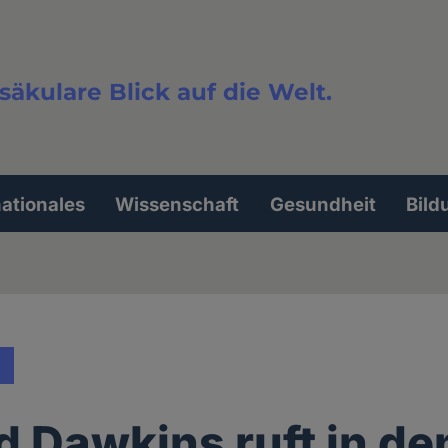
säkulare Blick auf die Welt.
extsuche
nationales
Wissenschaft
Gesundheit
Bild
d Dawkins ruft in de