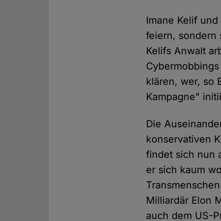
Imane Kelif und 
feiern, sondern 
Kelifs Anwalt a
Cybermobbings b
klären, wer, so 
Kampagne" initi
Die Auseinander
konservativen Kr
findet sich nun 
er sich kaum wo
Transmenschen u
Milliardär Elon 
auch dem US-Prä