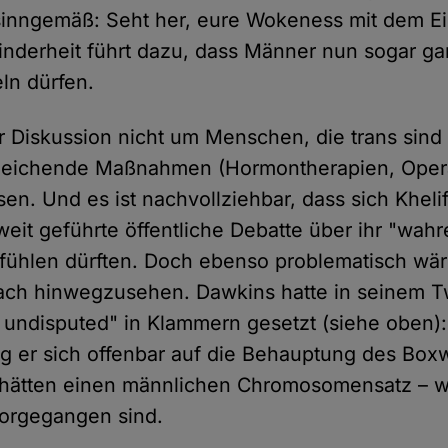
inngemäß: Seht her, eure Wokeness mit dem Ein
nderheit führt dazu, dass Männer nun sogar ganz
ln dürfen.
er Diskussion nicht um Menschen, die trans sind
leichende Maßnahmen (Hormontherapien, Oper
en. Und es ist nachvollziehbar, dass sich Kheli
weit geführte öffentliche Debatte über ihr "wah
zt fühlen dürften. Doch ebenso problematisch wä
ach hinwegzusehen. Dawkins hatte in seinem T
ndisputed" in Klammern gesetzt (siehe oben): 
g er sich offenbar auf die Behauptung des Box
n hätten einen männlichen Chromosomensatz – 
 vorgegangen sind.