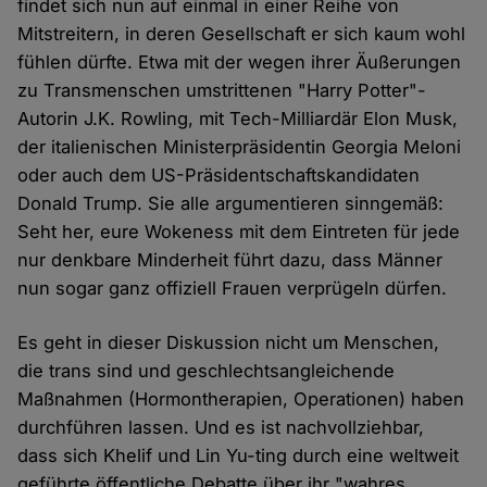
findet sich nun auf einmal in einer Reihe von
Mitstreitern, in deren Gesellschaft er sich kaum wohl
fühlen dürfte. Etwa mit der wegen ihrer Äußerungen
zu Transmenschen umstrittenen "Harry Potter"-
Autorin J.K. Rowling, mit Tech-Milliardär Elon Musk,
der italienischen Ministerpräsidentin Georgia Meloni
oder auch dem US-Präsidentschaftskandidaten
Donald Trump. Sie alle argumentieren sinngemäß:
Seht her, eure Wokeness mit dem Eintreten für jede
nur denkbare Minderheit führt dazu, dass Männer
nun sogar ganz offiziell Frauen verprügeln dürfen.
Es geht in dieser Diskussion nicht um Menschen,
die trans sind und geschlechtsangleichende
Maßnahmen (Hormontherapien, Operationen) haben
durchführen lassen. Und es ist nachvollziehbar,
dass sich Khelif und Lin Yu-ting durch eine weltweit
geführte öffentliche Debatte über ihr "wahres