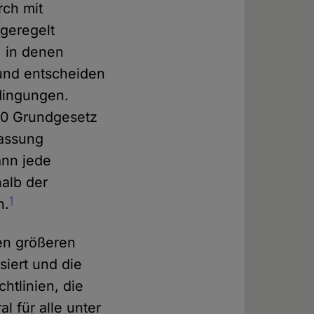
rch mit
geregelt
 in denen
 und entscheiden
edingungen.
140 Grundgesetz
fassung
ann jede
halb der
1
n.
en größeren
siert und die
htlinien, die
l für alle unter