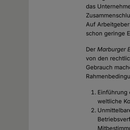
das Unternehmen
Zusammenschluss
Auf Arbeitgeber
schon geringe E
Der
Marburger 
von den rechtli
Gebrauch mache
Rahmenbedingun
Einführung
weltliche 
Unmittelba
Betriebsver
Mitbestimmu