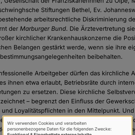
 Gesellschaft der Franziskanerinnen zu Olpe, 
chwinghsche Stiftungen Bethel, Ev. Johannesw
estehende arbeitsrechtliche Diskriminierung de
rnt der
Marburger Bund
. Die Ärztevertretung si
roßer kirchlicher Krankenhauskonzerne die Posi
lichen Belangen gestärkt werde, wenn sie ihre e
itbestimmungsangelegenheiten beibehalten.
nfessionelle Arbeitgeber dürfen das kirchliche A
s ihnen etwa erlaubt, Betriebsräte durch inter
etungen zu ersetzen. Diese kirchliche Selbstver
ezeichnet – begrenzt den Einfluss der Gewerksch
 und Loyalitätspflichten in den Mittelpunkt. Und
le der Arbeitnehmer. Der von den Kirchen für si
Wir verwenden Cookies und verarbeiten
Verwendung
deutet, dass die Arbeitsrechts- und Tarifregel
personenbezogene Daten für die folgenden Zwecke:
Funktional & Eingebettete externe Inhalte
.