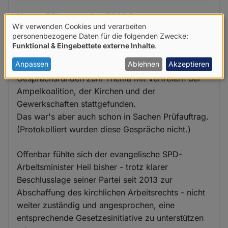
Unter Führung des BMAS -
Wir verwenden Cookies und verarbeiten
Verwendung
personenbezogene Daten für die folgenden Zwecke:
Unter Führung des BMAS - Bundesministerium für
Funktional & Eingebettete externe Inhalte
.
von
Arbeit und Soziales - haben in der laufenden
personenbezogenen
Anpassen
Ablehnen
Akzeptieren
Legislaturperiode haben bisher drei
Gesprächsrunden zum Thema mit Vertretern der
Daten
Ampelkoalition, der Kirchen und der
und
Gewerkschaften stattgefunden.
Cookies
Das war's aber auch schon in Sachen Prüfauftrag.
(Protokolliert wurden diese Gespräche nicht.)
Offenbar fühlte sich der evangelische SPD-
Arbeitsminister Heil bisher - trotz klarer
Beschlusslage seiner Partei seit 2013 zur
Abschaffung des kirchlichen Arbeitsrechts - nicht
weiter zuständig und angesprochen, eine
entsprechende Gesetzesinitiative zu unterstützen