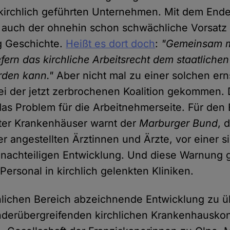
 kirchlich geführten Unternehmen. Mit dem End
un auch der ohnehin schon schwächliche Vorsat
ag Geschichte.
Heißt es dort doch
:
"Gemeinsam m
efern das kirchliche Arbeitsrecht dem staatlichen
rden kann."
Aber nicht mal zu einer solchen ern
bei der jetzt zerbrochenen Koalition gekommen. 
 das Problem für die Arbeitnehmerseite. Für den
kter Krankenhäuser warnt der
Marburger Bund
, 
r angestellten Ärztinnen und Ärzte, vor einer s
nachteiligen Entwicklung. Und diese Warnung gi
ersonal in kirchlich gelenkten Kliniken.
chlichen Bereich abzeichnende Entwicklung zu 
nderübergreifenden kirchlichen Krankenhauskon