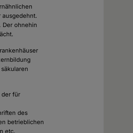
rnähnlichen
r ausgedehnt.
. Der ohnehin
ächt.
Krankenhäuser
zernbildung
 säkularen
der für
riften des
en betrieblichen
n etc.