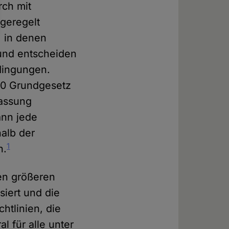
rch mit
geregelt
 in denen
 und entscheiden
edingungen.
140 Grundgesetz
fassung
ann jede
halb der
1
n.
en größeren
siert und die
htlinien, die
l für alle unter