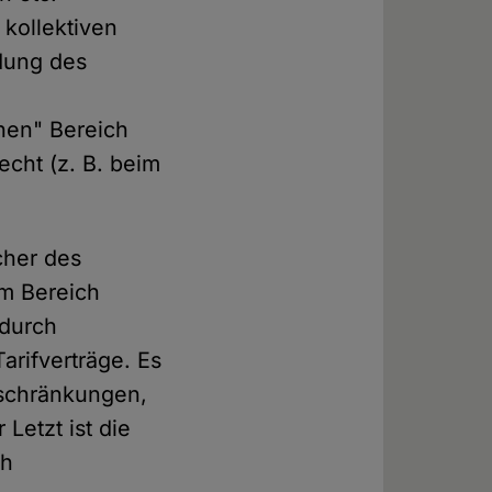
kollektiven
ndung des
hen" Bereich
echt (z. B. beim
cher des
im Bereich
 durch
arifverträge. Es
inschränkungen,
 Letzt ist die
ch