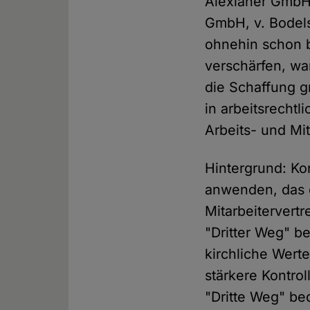
Alexianer GmbH,
GmbH, v. Bodels
ohnehin schon b
verschärfen, wa
die Schaffung g
in arbeitsrecht
Arbeits- und M
Hintergrund: Ko
anwenden, das e
Mitarbeitervertr
"Dritter Weg" b
kirchliche Werte
stärkere Kontrol
"Dritte Weg" be