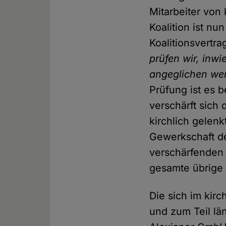
Mitarbeiter von
Koalition ist n
Koalitionsvertr
prüfen wir, inwi
angeglichen we
Prüfung ist es 
verschärft sich
kirchlich gelen
Gewerkschaft de
verschärfenden 
gesamte übrige P
Die sich im kir
und zum Teil lä