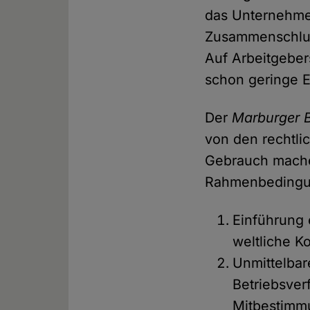
das Unternehmen
Zusammenschluss
Auf Arbeitgeber
schon geringe E
Der
Marburger 
von den rechtli
Gebrauch mache
Rahmenbedingun
Einführung
weltliche 
Unmittelba
Betriebsver
Mitbestimmu