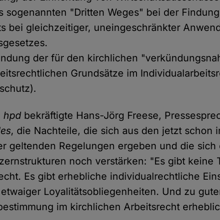
 sogenannten "Dritten Weges" bei der Findung 
ts bei gleichzeitiger, uneingeschränkter Anwe
gsgesetzes.
ndung der für den kirchlichen "verkündungsna
eitsrechtlichen Grundsätze im Individualarbeitsr
schutz).
m
hpd
bekräftigte Hans-Jörg Freese, Pressespre
des
, die Nachteile, die sich aus den jetzt schon 
ger geltenden Regelungen ergeben und die sich
rnstrukturen noch verstärken: "Es gibt keine T
recht. Es gibt erhebliche individualrechtliche E
h etwaiger Loyalitätsobliegenheiten. Und zu guter
tbestimmung im kirchlichen Arbeitsrecht erhebli