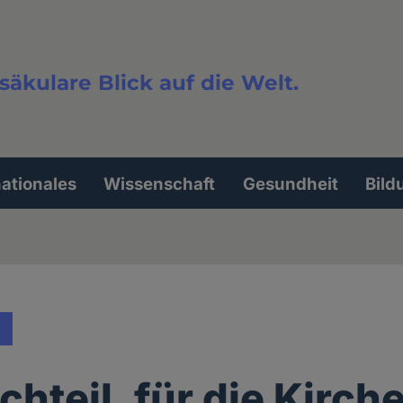
säkulare Blick auf die Welt.
extsuche
nationales
Wissenschaft
Gesundheit
Bild
hteil, für die Kirch