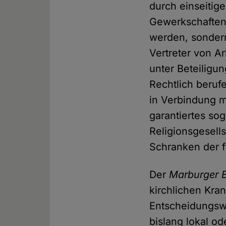
durch einseitig
Gewerkschaften 
werden, sonder
Vertreter von A
unter Beteiligu
Rechtlich beruf
in Verbindung m
garantiertes so
Religionsgesell
Schranken der f
Der
Marburger 
kirchlichen Kra
Entscheidungswe
bislang lokal od