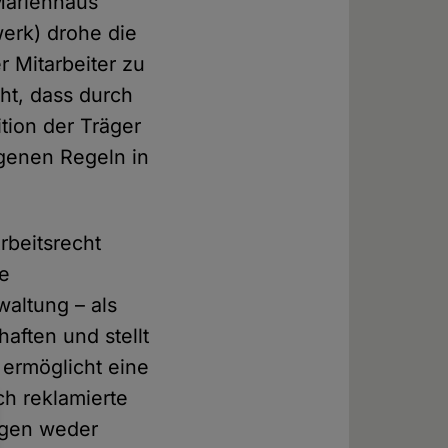
Marienhaus
erk) drohe die
r Mitarbeiter zu
eht, dass durch
tion der Träger
igenen Regeln in
rbeitsrecht
ne
waltung – als
aften und stellt
 ermöglicht eine
ch reklamierte
ungen weder