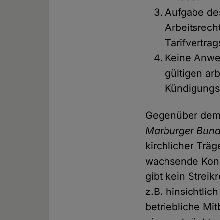
Aufgabe des
Arbeitsrech
Tarifvertra
Keine Anwe
gültigen arb
Kündigungs
Gegenüber de
Marburger Bun
kirchlicher Trä
wachsende Konze
gibt kein Streik
z.B. hinsichtlic
betriebliche Mi