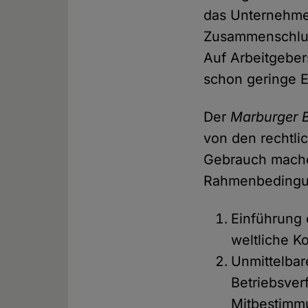
das Unternehmen
Zusammenschluss
Auf Arbeitgeber
schon geringe E
Der
Marburger 
von den rechtli
Gebrauch mache
Rahmenbedingun
Einführung
weltliche 
Unmittelba
Betriebsver
Mitbestimmu