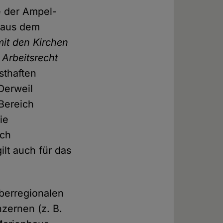
e der Ampel-
z aus dem
it den Kirchen
 Arbeitsrecht
sthaften
Derweil
 Bereich
die
ich
lt auch für das
überregionalen
zernen (z. B.