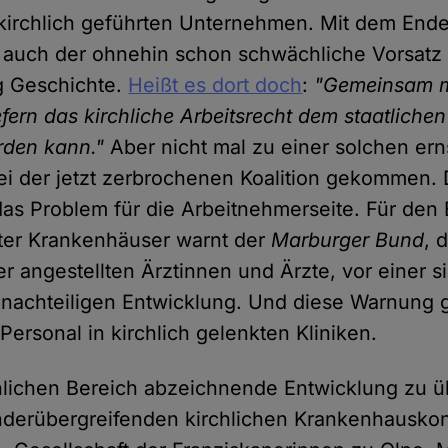
 kirchlich geführten Unternehmen. Mit dem End
un auch der ohnehin schon schwächliche Vorsat
ag Geschichte.
Heißt es dort doch
:
"Gemeinsam m
efern das kirchliche Arbeitsrecht dem staatlichen
rden kann."
Aber nicht mal zu einer solchen ern
bei der jetzt zerbrochenen Koalition gekommen. 
 das Problem für die Arbeitnehmerseite. Für den
kter Krankenhäuser warnt der
Marburger Bund
, 
r angestellten Ärztinnen und Ärzte, vor einer s
nachteiligen Entwicklung. Und diese Warnung gi
ersonal in kirchlich gelenkten Kliniken.
chlichen Bereich abzeichnende Entwicklung zu 
nderübergreifenden kirchlichen Krankenhauskon