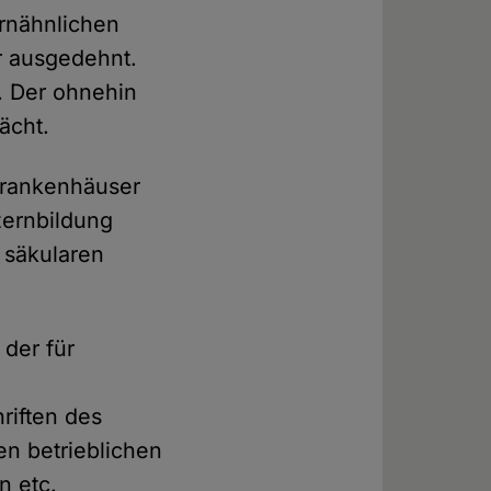
rnähnlichen
r ausgedehnt.
. Der ohnehin
ächt.
Krankenhäuser
zernbildung
 säkularen
der für
riften des
en betrieblichen
n etc.