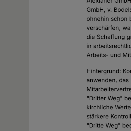
Alexianer GmbH,
GmbH, v. Bodels
ohnehin schon b
verschärfen, wa
die Schaffung g
in arbeitsrecht
Arbeits- und M
Hintergrund: Ko
anwenden, das e
Mitarbeitervertr
"Dritter Weg" b
kirchliche Werte
stärkere Kontrol
"Dritte Weg" be