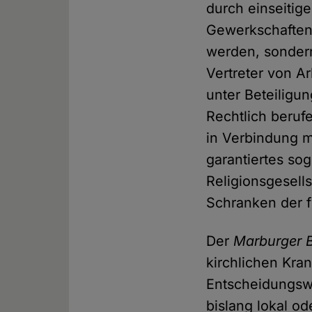
durch einseitig
Gewerkschaften 
werden, sonder
Vertreter von A
unter Beteiligu
Rechtlich beruf
in Verbindung m
garantiertes so
Religionsgesell
Schranken der f
Der
Marburger 
kirchlichen Kra
Entscheidungswe
bislang lokal od