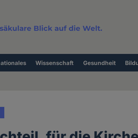
säkulare Blick auf die Welt.
extsuche
nationales
Wissenschaft
Gesundheit
Bild
hteil, für die Kirch