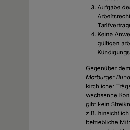
Aufgabe des
Arbeitsrech
Tarifvertra
Keine Anwe
gültigen arb
Kündigungs
Gegenüber de
Marburger Bun
kirchlicher Trä
wachsende Konze
gibt kein Streik
z.B. hinsichtlic
betriebliche Mi