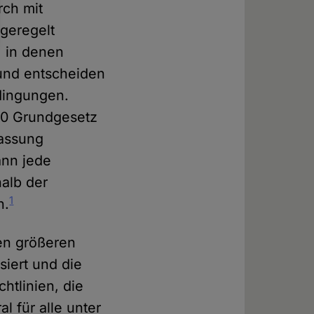
rch mit
geregelt
 in denen
 und entscheiden
edingungen.
140 Grundgesetz
fassung
ann jede
halb der
1
n.
en größeren
siert und die
htlinien, die
l für alle unter