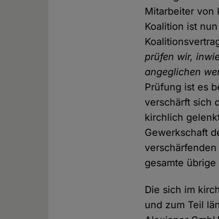
Mitarbeiter von
Koalition ist n
Koalitionsvertr
prüfen wir, inwi
angeglichen we
Prüfung ist es 
verschärft sich
kirchlich gelen
Gewerkschaft de
verschärfenden 
gesamte übrige P
Die sich im kir
und zum Teil lä