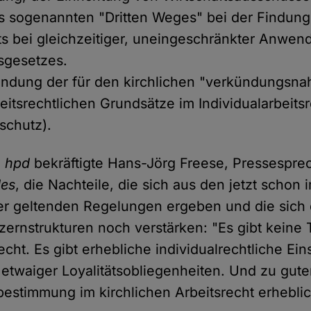
 sogenannten "Dritten Weges" bei der Findung 
ts bei gleichzeitiger, uneingeschränkter Anwe
gsgesetzes.
ndung der für den kirchlichen "verkündungsna
eitsrechtlichen Grundsätze im Individualarbeitsr
schutz).
m
hpd
bekräftigte Hans-Jörg Freese, Pressespre
des
, die Nachteile, die sich aus den jetzt schon 
ger geltenden Regelungen ergeben und die sich
rnstrukturen noch verstärken: "Es gibt keine T
recht. Es gibt erhebliche individualrechtliche E
h etwaiger Loyalitätsobliegenheiten. Und zu guter
tbestimmung im kirchlichen Arbeitsrecht erhebli