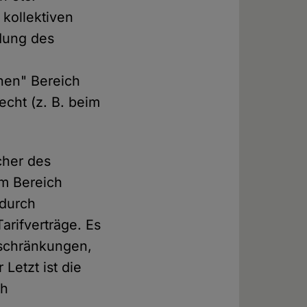
kollektiven
ndung des
hen" Bereich
echt (z. B. beim
cher des
im Bereich
 durch
arifverträge. Es
inschränkungen,
 Letzt ist die
ch