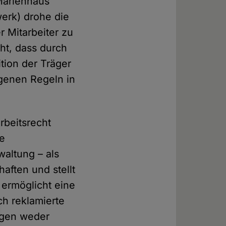
Marienhaus
erk) drohe die
r Mitarbeiter zu
eht, dass durch
tion der Träger
igenen Regeln in
rbeitsrecht
ne
waltung – als
aften und stellt
 ermöglicht eine
ch reklamierte
ungen weder