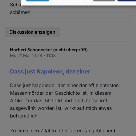
Schandtaten nicht in Grund und Boden zu
Daten
schämen.
und
Cookies
Diskussion anzeigen
Norbert Schönecker (nicht überprüft)
Mi. 21 Mär 2018 - 11:18
Dass just Napoleon, der einer
Dass just Napoleon, der einer der effizientesten
Massenmörder der Geschichte ist, in diesem
Artikel für das Titelbild und die Überschrift
ausgewählt worden ist, wirkt auf mich etwas
befremdlich.
Zu einzelnen Zitaten oder deren (angeblichen)