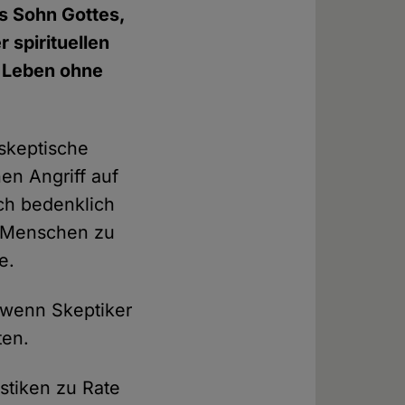
als Sohn Gottes,
 spirituellen
n Leben ohne
 skeptische
nen Angriff auf
sch bedenklich
tt Menschen zu
e.
 wenn Skeptiker
ten.
istiken zu Rate