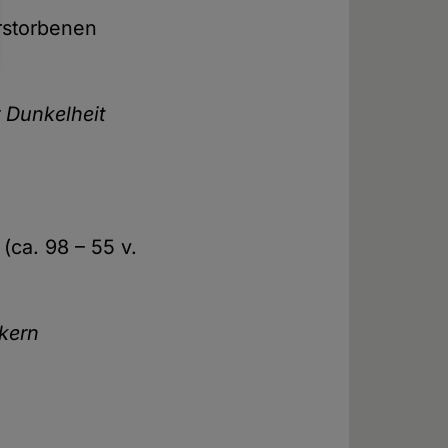
rstorbenen
r Dunkelheit
(ca. 98 – 55 v.
ikern