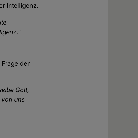
r Intelligenz.
nte
igenz."
e Frage der
selbe Gott,
, von uns