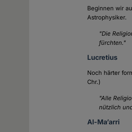
Beginnen wir au
Astrophysiker.
"Die Religio
fürchten."
Lucretius
Noch härter form
Chr.)
"Alle Religi
nützlich un
Al-Ma’arri