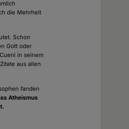
ämlich
ich die Mehrheit
utet. Schon
n Gott oder
 Cueni in seinem
Zitate aus allen
losophen fanden
dass Atheismus
t.