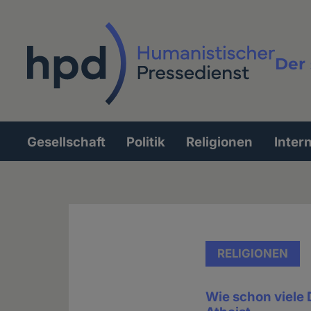
Direkt
zum
Inhalt
Der 
Vollt
Gesellschaft
Politik
Religionen
Inter
Hauptnavigation
RELIGIONEN
Wie schon viele