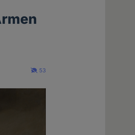
 Armen
53