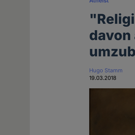
Atheist
"Relig
davon 
umzub
Hugo Stamm
19.03.2018