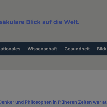
säkulare Blick auf die Welt.
extsuche
nationales
Wissenschaft
Gesundheit
Bild
 Denker und Philosophen in früheren Zeiten war a