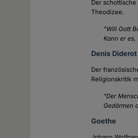
Der schottische
Theodizee.
"Will Gott 
Kann er es, 
Denis Diderot
Der französische
Religionskritik m
"Der Mensch
Gedärmen des
Goethe
Johann Wolfgang