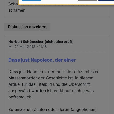
Schandtaten nicht in Grund und Boden zu
Daten
schämen.
und
Cookies
Diskussion anzeigen
Norbert Schönecker (nicht überprüft)
Mi. 21 Mär 2018 - 11:18
Dass just Napoleon, der einer
Dass just Napoleon, der einer der effizientesten
Massenmörder der Geschichte ist, in diesem
Artikel für das Titelbild und die Überschrift
ausgewählt worden ist, wirkt auf mich etwas
befremdlich.
Zu einzelnen Zitaten oder deren (angeblichen)