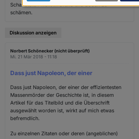
Schandtaten nicht in Grund und Boden zu
Daten
schämen.
und
Cookies
Diskussion anzeigen
Norbert Schönecker (nicht überprüft)
Mi. 21 Mär 2018 - 11:18
Dass just Napoleon, der einer
Dass just Napoleon, der einer der effizientesten
Massenmörder der Geschichte ist, in diesem
Artikel für das Titelbild und die Überschrift
ausgewählt worden ist, wirkt auf mich etwas
befremdlich.
Zu einzelnen Zitaten oder deren (angeblichen)