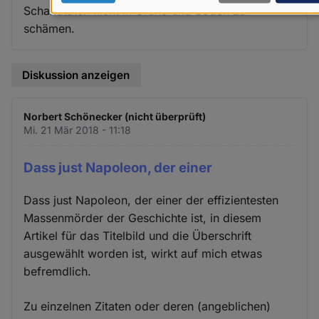
Schandtaten nicht in Grund und Boden zu
Daten
schämen.
und
Cookies
Diskussion anzeigen
Norbert Schönecker (nicht überprüft)
Mi. 21 Mär 2018 - 11:18
Dass just Napoleon, der einer
Dass just Napoleon, der einer der effizientesten
Massenmörder der Geschichte ist, in diesem
Artikel für das Titelbild und die Überschrift
ausgewählt worden ist, wirkt auf mich etwas
befremdlich.
Zu einzelnen Zitaten oder deren (angeblichen)