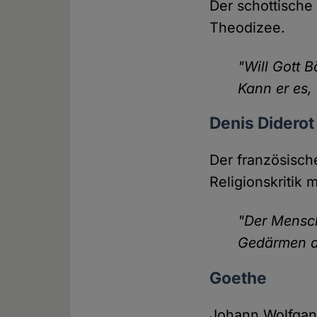
Der schottische
Theodizee.
"Will Gott 
Kann er es, 
Denis Diderot
Der französische
Religionskritik m
"Der Mensch
Gedärmen des
Goethe
Johann Wolfgang