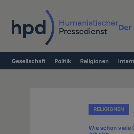
Direkt
zum
Inhalt
Der 
Vollt
Gesellschaft
Politik
Religionen
Inter
Hauptnavigation
RELIGIONEN
Wie schon viele