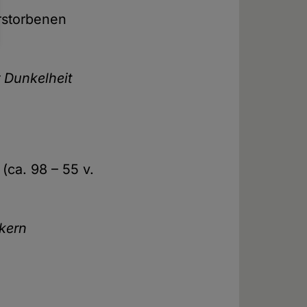
rstorbenen
r Dunkelheit
(ca. 98 – 55 v.
ikern