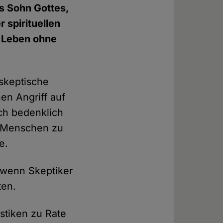
als Sohn Gottes,
 spirituellen
n Leben ohne
 skeptische
nen Angriff auf
sch bedenklich
tt Menschen zu
e.
 wenn Skeptiker
ten.
istiken zu Rate