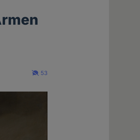
 Armen
53