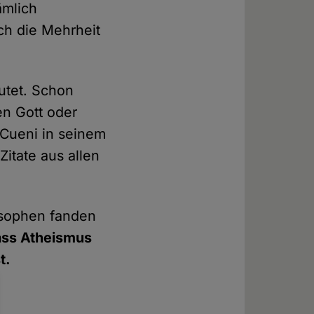
ämlich
ich die Mehrheit
utet. Schon
n Gott oder
 Cueni in seinem
Zitate aus allen
losophen fanden
dass Atheismus
t.