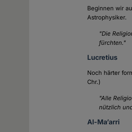
Beginnen wir au
Astrophysiker.
"Die Religio
fürchten."
Lucretius
Noch härter form
Chr.)
"Alle Religi
nützlich un
Al-Ma’arri