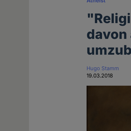
Atheist
"Relig
davon 
umzub
Hugo Stamm
19.03.2018