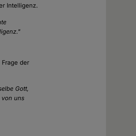
r Intelligenz.
nte
igenz."
e Frage der
selbe Gott,
, von uns