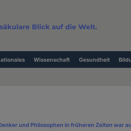
säkulare Blick auf die Welt.
extsuche
nationales
Wissenschaft
Gesundheit
Bild
 Denker und Philosophen in früheren Zeiten war a