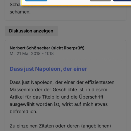
Schandtaten nicht in Grund und Boden zu
Daten
schämen.
und
Cookies
Diskussion anzeigen
Norbert Schönecker (nicht überprüft)
Mi. 21 Mär 2018 - 11:18
Dass just Napoleon, der einer
Dass just Napoleon, der einer der effizientesten
Massenmörder der Geschichte ist, in diesem
Artikel für das Titelbild und die Überschrift
ausgewählt worden ist, wirkt auf mich etwas
befremdlich.
Zu einzelnen Zitaten oder deren (angeblichen)