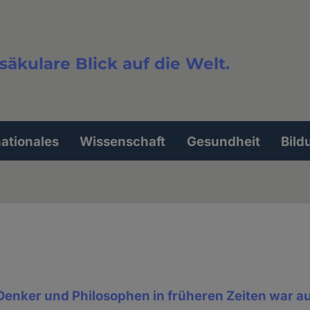
säkulare Blick auf die Welt.
extsuche
nationales
Wissenschaft
Gesundheit
Bild
 Denker und Philosophen in früheren Zeiten war a