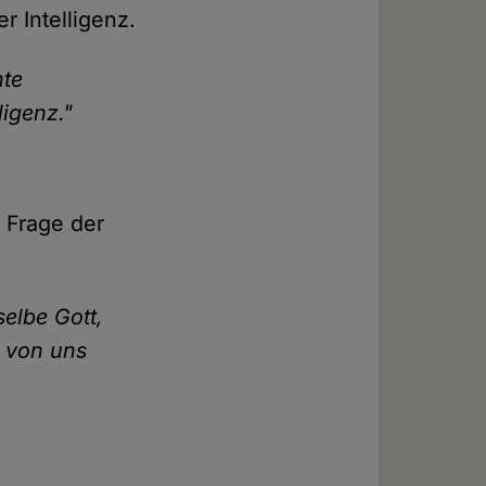
r Intelligenz.
nte
igenz."
e Frage der
selbe Gott,
, von uns