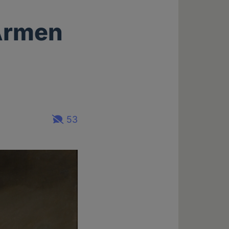
 Armen
53