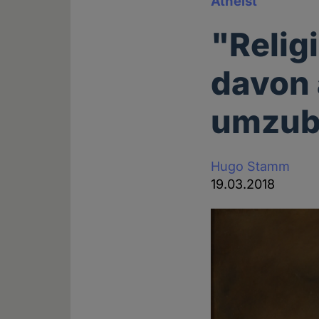
Atheist
"Relig
davon 
umzub
Hugo Stamm
19.03.2018