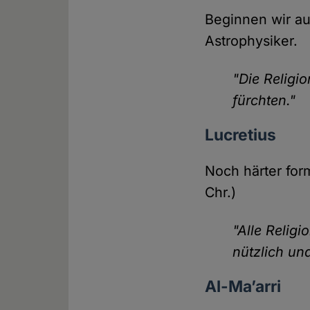
Beginnen wir au
Astrophysiker.
"Die Religio
fürchten."
Lucretius
Noch härter form
Chr.)
"Alle Religi
nützlich un
Al-Ma’arri