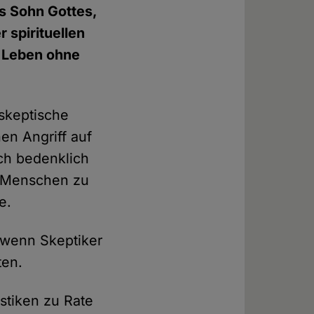
als Sohn Gottes,
 spirituellen
n Leben ohne
 skeptische
nen Angriff auf
sch bedenklich
tt Menschen zu
e.
 wenn Skeptiker
ten.
istiken zu Rate