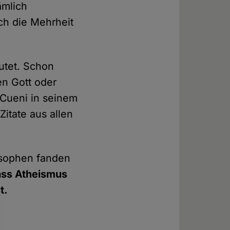
ämlich
ich die Mehrheit
utet. Schon
n Gott oder
 Cueni in seinem
Zitate aus allen
losophen fanden
dass Atheismus
t.