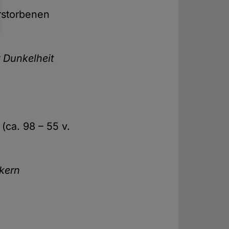
rstorbenen
r Dunkelheit
(ca. 98 – 55 v.
ikern