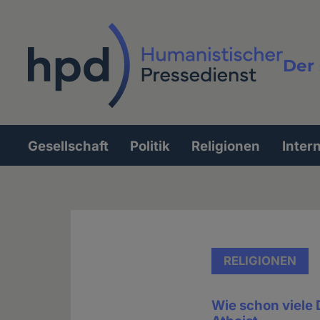
Direkt
zum
Inhalt
Der 
Vollt
Gesellschaft
Politik
Religionen
Inter
Hauptnavigation
RELIGIONEN
Wie schon viele