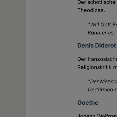
Der schottische
Theodizee.
"Will Gott 
Kann er es, 
Denis Diderot
Der französische
Religionskritik m
"Der Mensch
Gedärmen des
Goethe
Johann Wolfgang