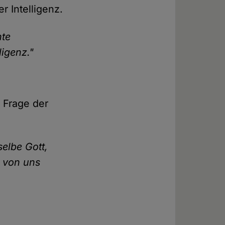
r Intelligenz.
nte
igenz."
e Frage der
selbe Gott,
, von uns