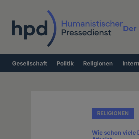
Direkt
zum
Inhalt
Der 
Vollt
Gesellschaft
Politik
Religionen
Inter
Hauptnavigation
RELIGIONEN
Wie schon viele