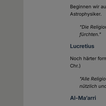
Beginnen wir au
Astrophysiker.
"Die Religio
fürchten."
Lucretius
Noch härter form
Chr.)
"Alle Religi
nützlich un
Al-Ma’arri