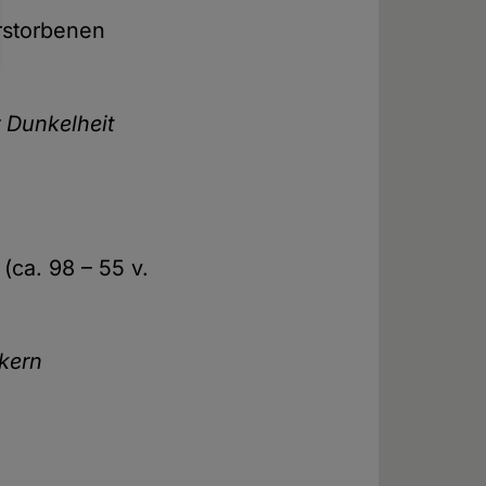
rstorbenen
r Dunkelheit
(ca. 98 – 55 v.
ikern