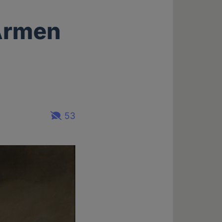
 Armen
53