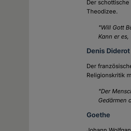
Der schottische
Theodizee.
"Will Gott 
Kann er es, 
Denis Diderot
Der französische
Religionskritik m
"Der Mensch
Gedärmen des
Goethe
Johann Wolfgang