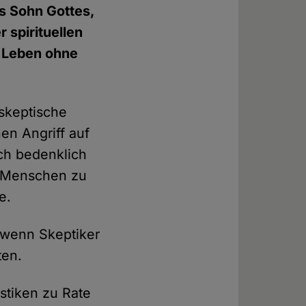
als Sohn Gottes,
 spirituellen
n Leben ohne
 skeptische
nen Angriff auf
sch bedenklich
tt Menschen zu
e.
 wenn Skeptiker
ten.
istiken zu Rate