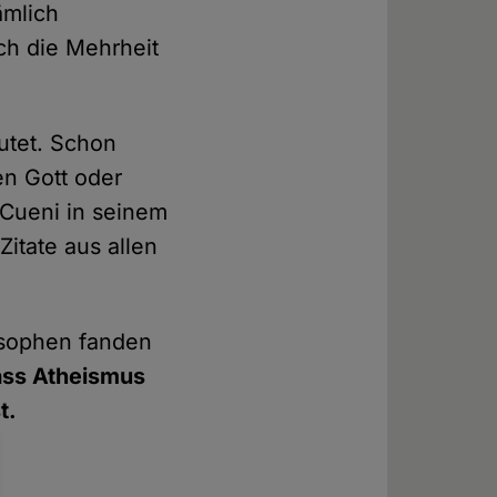
ämlich
ich die Mehrheit
utet. Schon
n Gott oder
 Cueni in seinem
Zitate aus allen
losophen fanden
dass Atheismus
t.