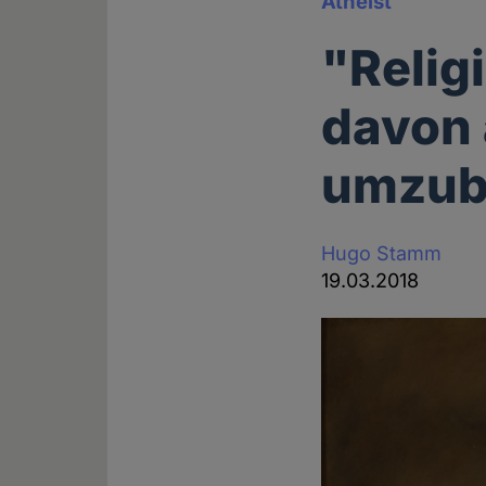
Atheist
"Relig
davon 
umzub
Hugo Stamm
19.03.2018