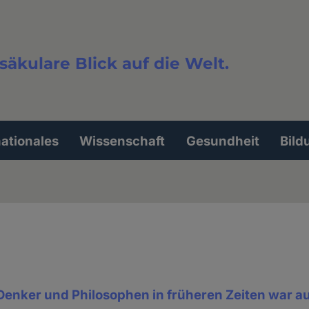
säkulare Blick auf die Welt.
extsuche
nationales
Wissenschaft
Gesundheit
Bild
 Denker und Philosophen in früheren Zeiten war a