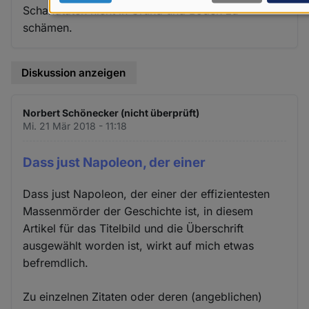
Schandtaten nicht in Grund und Boden zu
Daten
schämen.
und
Cookies
Diskussion anzeigen
Norbert Schönecker (nicht überprüft)
Mi. 21 Mär 2018 - 11:18
Dass just Napoleon, der einer
Dass just Napoleon, der einer der effizientesten
Massenmörder der Geschichte ist, in diesem
Artikel für das Titelbild und die Überschrift
ausgewählt worden ist, wirkt auf mich etwas
befremdlich.
Zu einzelnen Zitaten oder deren (angeblichen)