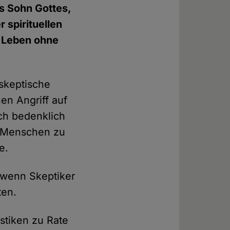
als Sohn Gottes,
 spirituellen
n Leben ohne
 skeptische
nen Angriff auf
sch bedenklich
tt Menschen zu
e.
 wenn Skeptiker
ten.
istiken zu Rate