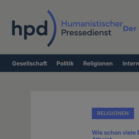
Direkt
zum
Inhalt
Der 
Vollt
Gesellschaft
Politik
Religionen
Inter
Hauptnavigation
RELIGIONEN
Wie schon viele