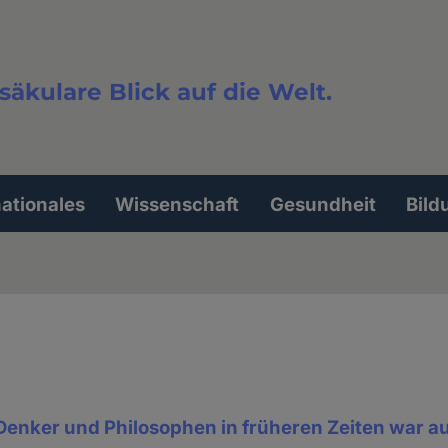
säkulare Blick auf die Welt.
extsuche
nationales
Wissenschaft
Gesundheit
Bild
 Denker und Philosophen in früheren Zeiten war a