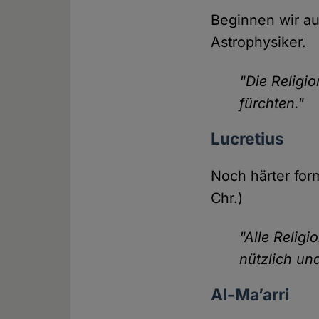
Beginnen wir au
Astrophysiker.
"Die Religio
fürchten."
Lucretius
Noch härter form
Chr.)
"Alle Religi
nützlich un
Al-Ma’arri