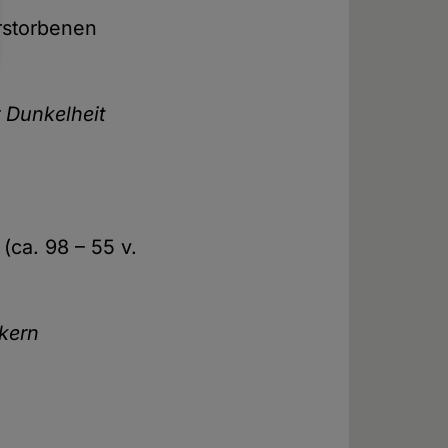
rstorbenen
r Dunkelheit
(ca. 98 – 55 v.
ikern