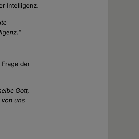
r Intelligenz.
nte
igenz."
e Frage der
selbe Gott,
, von uns