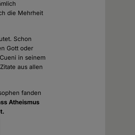
ämlich
ich die Mehrheit
utet. Schon
n Gott oder
 Cueni in seinem
Zitate aus allen
losophen fanden
dass Atheismus
t.