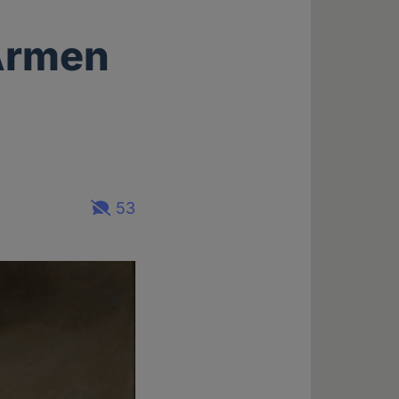
 Armen
53