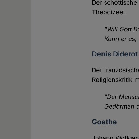
Der schottische
Theodizee.
"Will Gott 
Kann er es, 
Denis Diderot
Der französische
Religionskritik m
"Der Mensch
Gedärmen des
Goethe
Johann Wolfgang