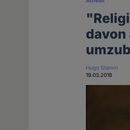
Atheist
"Relig
davon 
umzub
Hugo Stamm
19.03.2018