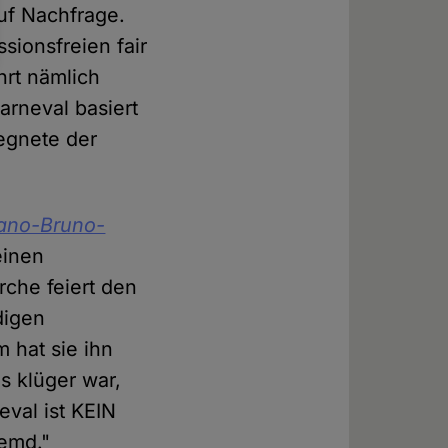
uf Nachfrage.
ionsfreien fair
hrt nämlich
arneval basiert
gegnete der
ano-Bruno-
einen
rche feiert den
digen
 hat sie ihn
es klüger war,
val ist KEIN
remd."