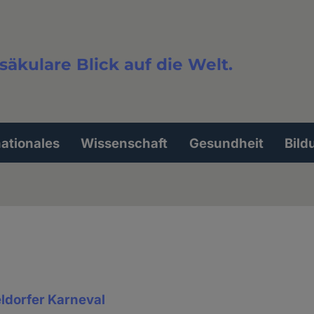
säkulare Blick auf die Welt.
extsuche
nationales
Wissenschaft
Gesundheit
Bild
ldorfer Karneval