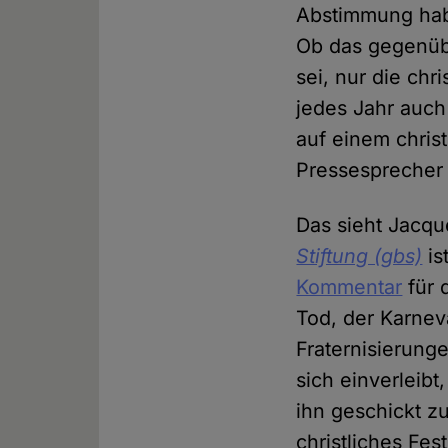
Abstimmung habe
Ob das gegenübe
sei, nur die chr
jedes Jahr auch
auf einem chris
Pressesprecher 
Das sieht Jacqu
Stiftung (gbs)
is
Kommentar
für
Tod, der Karnev
Fraternisierung
sich einverleibt
ihn geschickt z
christliches Fes