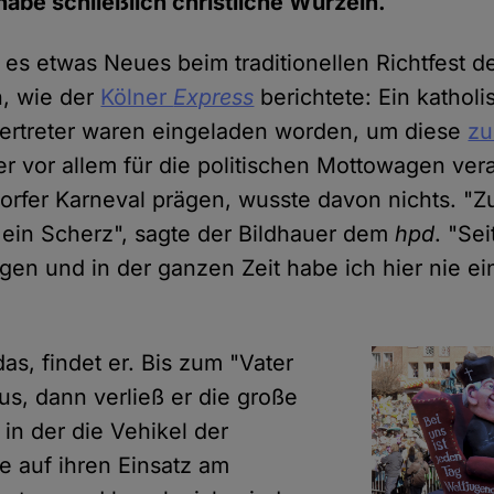
 habe schließlich christliche Wurzeln.
 es etwas Neues beim traditionellen Richtfest d
, wie der
Kölner
Express
berichtete: Ein katholi
Vertreter waren eingeladen worden, um diese
zu
er vor allem für die politischen Mottowagen veran
orfer Karneval prägen, wusste davon nichts. "Z
t ein Scherz", sagte der Bildhauer dem
hpd
. "Se
gen und in der ganzen Zeit habe ich hier nie ei
as, findet er. Bis zum "Vater
aus, dann verließ er die große
in der die Vehikel der
e auf ihren Einsatz am