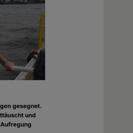
agen gesegnet.
nttäuscht und
e Aufregung