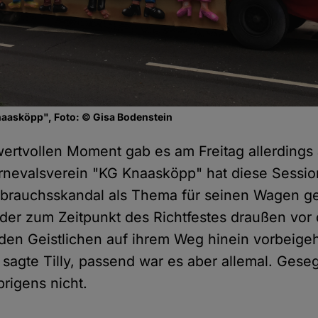
aasköpp", Foto: © Gisa Bodenstein
 wertvollen Moment gab es am Freitag allerdings
rnevalsverein "KG Knaasköpp" hat diese Sessi
sbrauchsskandal als Thema für seinen Wagen ge
er zum Zeitpunkt des Richtfestes draußen vor d
den Geistlichen auf ihrem Weg hinein vorbeige
 sagte Tilly, passend war es aber allemal. Ges
rigens nicht.