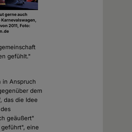
aut gerne auch
e Karnevalswagen,
 von 2011, Foto:
n.de
sgemeinschaft
n gefühlt."
h in Anspruch
 gegenüber dem
, das die Idee
 des
ch geäußert"
geführt", eine