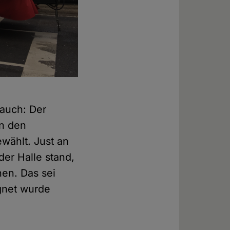
 auch: Der
on den
wählt. Just an
er Halle stand,
hen. Das sei
egnet wurde