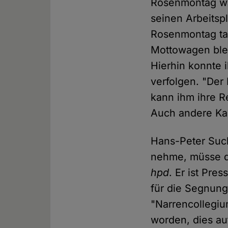
Rosenmontag wa
seinen Arbeitsp
Rosenmontag tabu
Mottowagen ble
Hierhin konnte i
verfolgen. "Der
kann ihm ihre R
Auch andere Kar
Hans-Peter Such
nehme, müsse d
hpd
. Er ist Pre
für die Segnung
"Narrencollegiu
worden, dies au