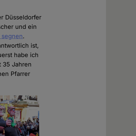
er Düsseldorfer
scher und ein
 segnen
.
twortlich ist,
uerst habe ich
it 35 Jahren
nen Pfarrer