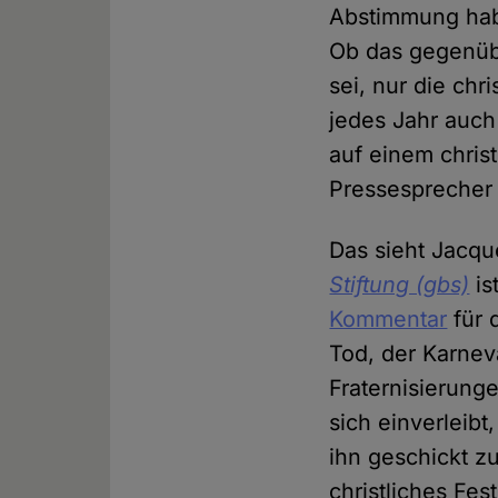
Abstimmung habe
Ob das gegenübe
sei, nur die chr
jedes Jahr auch
auf einem chris
Pressesprecher 
Das sieht Jacqu
Stiftung (gbs)
is
Kommentar
für
Tod, der Karnev
Fraternisierung
sich einverleibt
ihn geschickt z
christliches Fes