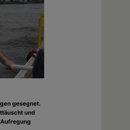
agen gesegnet.
nttäuscht und
e Aufregung