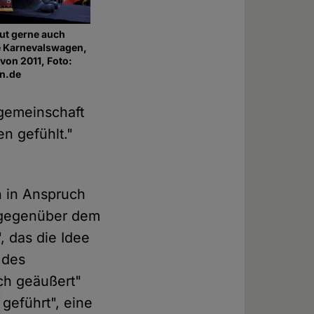
aut gerne auch
e Karnevalswagen,
 von 2011, Foto:
n.de
sgemeinschaft
n gefühlt."
h in Anspruch
 gegenüber dem
, das die Idee
 des
ch geäußert"
geführt", eine