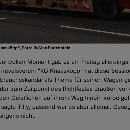
aasköpp", Foto: © Gisa Bodenstein
 wertvollen Moment gab es am Freitag allerdings
rnevalsverein "KG Knaasköpp" hat diese Sessi
sbrauchsskandal als Thema für seinen Wagen ge
er zum Zeitpunkt des Richtfestes draußen vor d
den Geistlichen auf ihrem Weg hinein vorbeige
 sagte Tilly, passend war es aber allemal. Ges
rigens nicht.