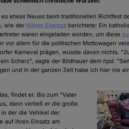
 habe schließlich christliche Wurzeln.
 es etwas Neues beim traditionellen Richtfest d
, wie der
Kölner
Express
berichtete: Ein katholi
Vertreter waren eingeladen worden, um diese
zu
er vor allem für die politischen Mottowagen veran
orfer Karneval prägen, wusste davon nichts. "Z
t ein Scherz", sagte der Bildhauer dem
hpd
. "Se
gen und in der ganzen Zeit habe ich hier nie ei
as, findet er. Bis zum "Vater
aus, dann verließ er die große
in der die Vehikel der
e auf ihren Einsatz am