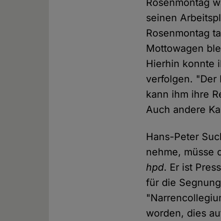
Rosenmontag wa
seinen Arbeitsp
Rosenmontag tabu
Mottowagen ble
Hierhin konnte i
verfolgen. "Der
kann ihm ihre R
Auch andere Kar
Hans-Peter Such
nehme, müsse d
hpd
. Er ist Pre
für die Segnung
"Narrencollegiu
worden, dies au