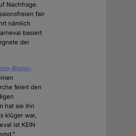
uf Nachfrage.
ionsfreien fair
hrt nämlich
arneval basiert
gegnete der
ano-Bruno-
einen
rche feiert den
digen
 hat sie ihn
es klüger war,
val ist KEIN
remd."