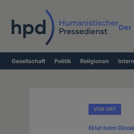
Direkt
zum
Inhalt
Der 
Vollt
Gesellschaft
Politik
Religionen
Inter
Hauptnavigation
VOR ORT
Eklat beim Düsse