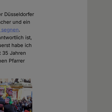
er Düsseldorfer
scher und ein
 segnen
.
twortlich ist,
uerst habe ich
it 35 Jahren
nen Pfarrer