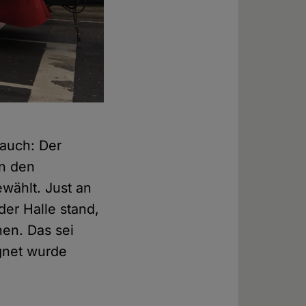
 auch: Der
on den
wählt. Just an
er Halle stand,
hen. Das sei
egnet wurde