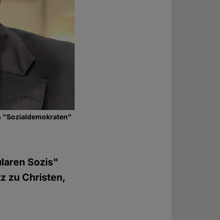
hin "Sozialdemokraten"
laren Sozis"
z zu Christen,