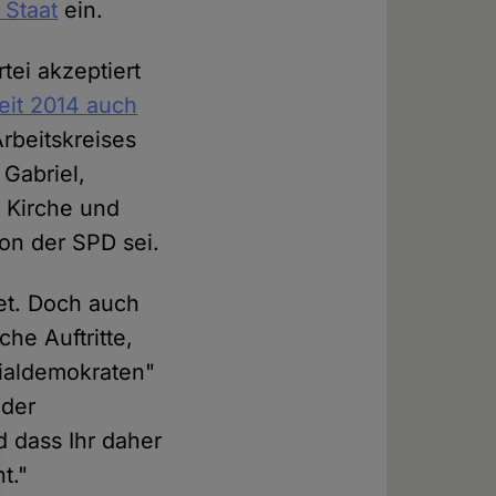
 Staat
ein.
ei akzeptiert
eit 2014 auch
rbeitskreises
Gabriel,
n Kirche und
ion der SPD sei.
net. Doch auch
che Auftritte,
zialdemokraten"
 der
d dass Ihr daher
t."