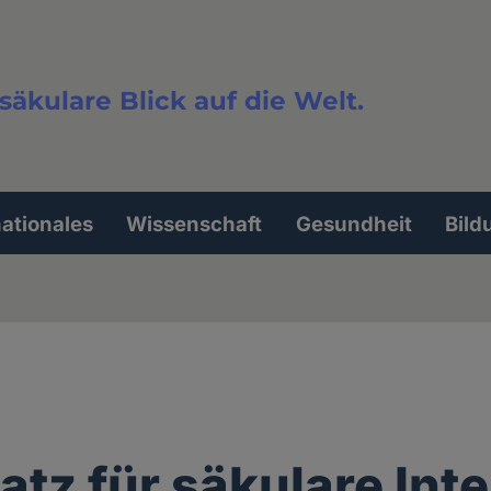
säkulare Blick auf die Welt.
extsuche
nationales
Wissenschaft
Gesundheit
Bild
latz für säkulare Int