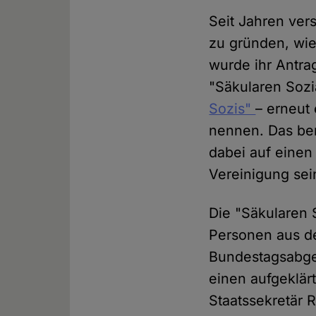
Seit Jahren ver
zu gründen, wi
wurde ihr Antra
"Säkularen Soz
Sozis"
– erneut 
nennen. Das ber
dabei auf einen 
Vereinigung sein
Die "Säkularen 
Personen aus d
Bundestagsabgeo
einen aufgeklär
Staatssekretär 