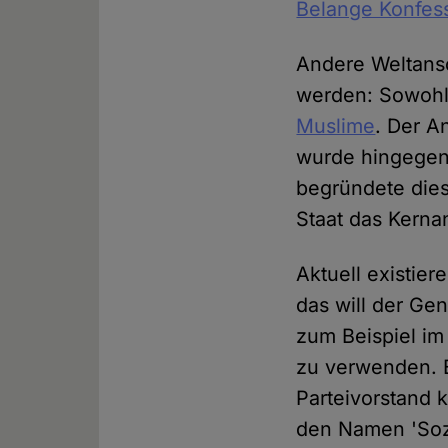
Belange Konfess
Andere Weltansc
werden: Sowohl
Muslime
. Der A
wurde hingegen 
begründete dies
Staat das Kernan
Aktuell existier
das will der Gen
zum Beispiel im
zu verwenden. E
Parteivorstand k
den Namen 'Sozi