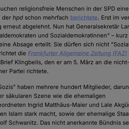
suchen religionsfreie Menschen in der SPD eine
e der
hpd
schon mehrfach
berichtete
. Erst im v
g erneut abgelehnt. Nun hat Generalsekretär Lar
ialdemokraten und Sozialdemokratinnen" – kur
eine Absage erteilt: Sie dürfen sich nicht "Soz
ichtet die
Frankfurter Allgemeine Zeitung (FAZ)
Brief Klingbeils, den er am 5. März an die nicht-
er Partei richtete.
Sozis" haben mehrere hundert Mitglieder, daru
er säkularen Szene wie die ehemaligen
rdneten Ingrid Matthäus-Maier und Lale Akgün,
ten Islam stark macht, sowie der ehemalige Staa
Rolf Schwanitz. Das nicht anerkannte Bündnis se