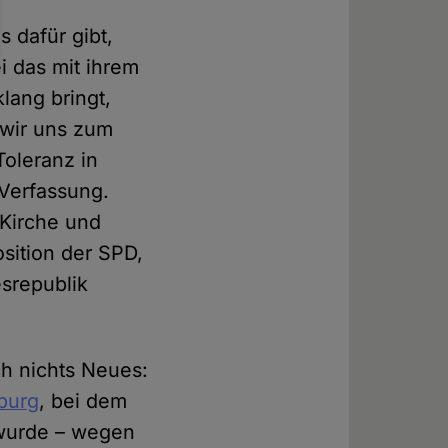
 dafür gibt,
i das mit ihrem
lang bringt,
 wir uns zum
Toleranz in
Verfassung.
 Kirche und
Position der SPD,
srepublik
ch nichts Neues:
burg
, bei dem
t wurde – wegen