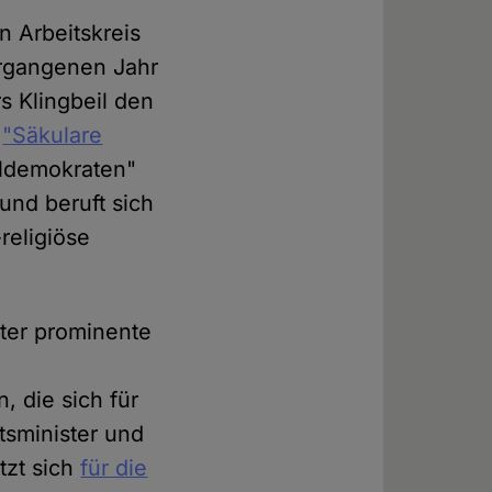
n Arbeitskreis
ergangenen Jahr
s Klingbeil den
z
"Säkulare
ialdemokraten"
und beruft sich
religiöse
nter prominente
 die sich für
tsminister und
tzt sich
für die