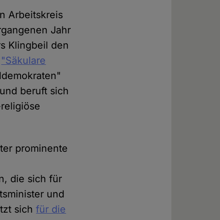
n Arbeitskreis
ergangenen Jahr
s Klingbeil den
z
"Säkulare
ialdemokraten"
und beruft sich
religiöse
nter prominente
 die sich für
tsminister und
tzt sich
für die