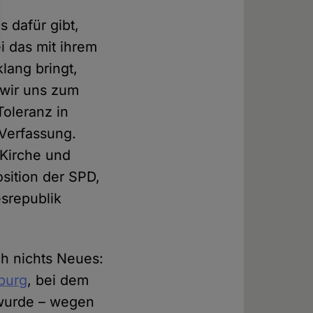
 dafür gibt,
i das mit ihrem
lang bringt,
 wir uns zum
Toleranz in
Verfassung.
 Kirche und
Position der SPD,
srepublik
ch nichts Neues:
burg
, bei dem
t wurde – wegen