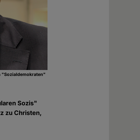
hin "Sozialdemokraten"
laren Sozis"
z zu Christen,