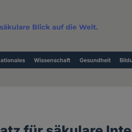
säkulare Blick auf die Welt.
extsuche
nationales
Wissenschaft
Gesundheit
Bild
latz für säkulare Int