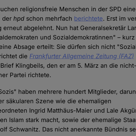
suchen religionsfreie Menschen in der SPD eine
e der
hpd
schon mehrfach
berichtete
. Erst im v
g erneut abgelehnt. Nun hat Generalsekretär Lar
ialdemokraten und Sozialdemokratinnen" – kur
eine Absage erteilt: Sie dürfen sich nicht "Soz
ichtet die
Frankfurter Allgemeine Zeitung (FAZ)
Brief Klingbeils, den er am 5. März an die nicht-
er Partei richtete.
Sozis" haben mehrere hundert Mitglieder, daru
er säkularen Szene wie die ehemaligen
rdneten Ingrid Matthäus-Maier und Lale Akgün,
ten Islam stark macht, sowie der ehemalige Staa
Rolf Schwanitz. Das nicht anerkannte Bündnis se