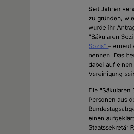
Seit Jahren ver
zu gründen, wi
wurde ihr Antra
"Säkularen Soz
Sozis"
– erneut 
nennen. Das ber
dabei auf einen 
Vereinigung sein
Die "Säkularen 
Personen aus d
Bundestagsabgeo
einen aufgeklär
Staatssekretär 