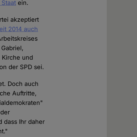
 Staat
ein.
ei akzeptiert
eit 2014 auch
rbeitskreises
Gabriel,
n Kirche und
ion der SPD sei.
net. Doch auch
che Auftritte,
zialdemokraten"
 der
d dass Ihr daher
t."