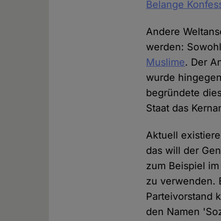
Belange Konfess
Andere Weltansc
werden: Sowohl
Muslime
. Der A
wurde hingegen 
begründete dies
Staat das Kernan
Aktuell existier
das will der Gen
zum Beispiel im
zu verwenden. E
Parteivorstand k
den Namen 'Sozi