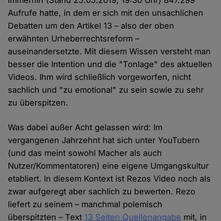
immerhin (Stand 25.05.2019, 19:30 Uhr) 847.299
Aufrufe hatte, in dem er sich mit den unsachlichen
Debatten um den Artikel 13 – also der oben
erwähnten Urheberrechtsreform –
auseinandersetzte. Mit diesem Wissen versteht man
besser die Intention und die "Tonlage" des aktuellen
Videos. Ihm wird schließlich vorgeworfen, nicht
sachlich und "zu emotional" zu sein sowie zu sehr
zu überspitzen.
Was dabei außer Acht gelassen wird: Im
vergangenen Jahrzehnt hat sich unter YouTubern
(und das meint sowohl Macher als auch
Nutzer/Kommentatoren) eine eigene Umgangskultur
etabliert. In diesem Kontext ist Rezos Video noch als
zwar aufgeregt aber sachlich zu bewerten. Rezo
liefert zu seinem – manchmal polemisch
überspitzten – Text
13 Seiten Quellenangabe
mit, in