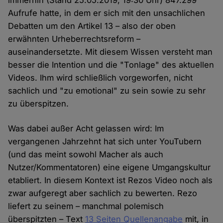
immerhin (Stand 25.05.2019, 19:30 Uhr) 847.299
Aufrufe hatte, in dem er sich mit den unsachlichen
Debatten um den Artikel 13 – also der oben
erwähnten Urheberrechtsreform –
auseinandersetzte. Mit diesem Wissen versteht man
besser die Intention und die "Tonlage" des aktuellen
Videos. Ihm wird schließlich vorgeworfen, nicht
sachlich und "zu emotional" zu sein sowie zu sehr
zu überspitzen.
Was dabei außer Acht gelassen wird: Im
vergangenen Jahrzehnt hat sich unter YouTubern
(und das meint sowohl Macher als auch
Nutzer/Kommentatoren) eine eigene Umgangskultur
etabliert. In diesem Kontext ist Rezos Video noch als
zwar aufgeregt aber sachlich zu bewerten. Rezo
liefert zu seinem – manchmal polemisch
überspitzten – Text
13 Seiten Quellenangabe
mit, in