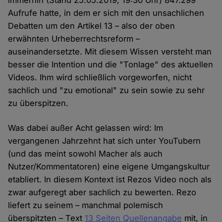
immerhin (Stand 25.05.2019, 19:30 Uhr) 847.299
Aufrufe hatte, in dem er sich mit den unsachlichen
Debatten um den Artikel 13 – also der oben
erwähnten Urheberrechtsreform –
auseinandersetzte. Mit diesem Wissen versteht man
besser die Intention und die "Tonlage" des aktuellen
Videos. Ihm wird schließlich vorgeworfen, nicht
sachlich und "zu emotional" zu sein sowie zu sehr
zu überspitzen.
Was dabei außer Acht gelassen wird: Im
vergangenen Jahrzehnt hat sich unter YouTubern
(und das meint sowohl Macher als auch
Nutzer/Kommentatoren) eine eigene Umgangskultur
etabliert. In diesem Kontext ist Rezos Video noch als
zwar aufgeregt aber sachlich zu bewerten. Rezo
liefert zu seinem – manchmal polemisch
überspitzten – Text
13 Seiten Quellenangabe
mit, in