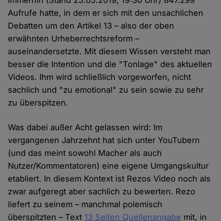
immerhin (Stand 25.05.2019, 19:30 Uhr) 847.299
Aufrufe hatte, in dem er sich mit den unsachlichen
Debatten um den Artikel 13 – also der oben
erwähnten Urheberrechtsreform –
auseinandersetzte. Mit diesem Wissen versteht man
besser die Intention und die "Tonlage" des aktuellen
Videos. Ihm wird schließlich vorgeworfen, nicht
sachlich und "zu emotional" zu sein sowie zu sehr
zu überspitzen.
Was dabei außer Acht gelassen wird: Im
vergangenen Jahrzehnt hat sich unter YouTubern
(und das meint sowohl Macher als auch
Nutzer/Kommentatoren) eine eigene Umgangskultur
etabliert. In diesem Kontext ist Rezos Video noch als
zwar aufgeregt aber sachlich zu bewerten. Rezo
liefert zu seinem – manchmal polemisch
überspitzten – Text
13 Seiten Quellenangabe
mit, in