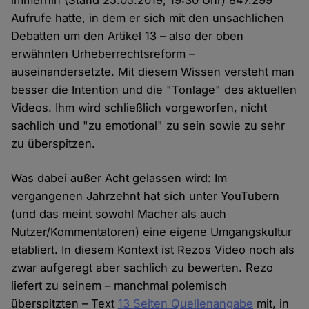
immerhin (Stand 25.05.2019, 19:30 Uhr) 847.299
Aufrufe hatte, in dem er sich mit den unsachlichen
Debatten um den Artikel 13 – also der oben
erwähnten Urheberrechtsreform –
auseinandersetzte. Mit diesem Wissen versteht man
besser die Intention und die "Tonlage" des aktuellen
Videos. Ihm wird schließlich vorgeworfen, nicht
sachlich und "zu emotional" zu sein sowie zu sehr
zu überspitzen.
Was dabei außer Acht gelassen wird: Im
vergangenen Jahrzehnt hat sich unter YouTubern
(und das meint sowohl Macher als auch
Nutzer/Kommentatoren) eine eigene Umgangskultur
etabliert. In diesem Kontext ist Rezos Video noch als
zwar aufgeregt aber sachlich zu bewerten. Rezo
liefert zu seinem – manchmal polemisch
überspitzten – Text
13 Seiten Quellenangabe
mit, in