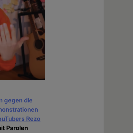
n gegen die
monstrationen
ouTubers Rezo
it Parolen