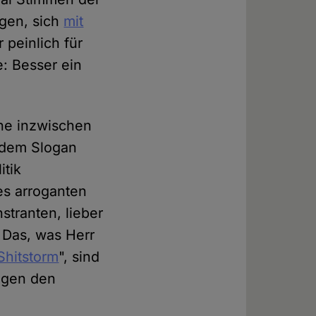
gen, sich
mit
 peinlich für
: Besser ein
ine inzwischen
 dem Slogan
itik
es arroganten
tranten, lieber
. Das, was Herr
Shitstorm
", sind
gegen den