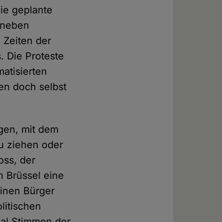
ie geplante
 neben
 Zeiten der
. Die Proteste
matisierten
en doch selbst
ngen, mit dem
u ziehen oder
oss, der
n Brüssel eine
finen Bürger
litischen
mal Stimmen der