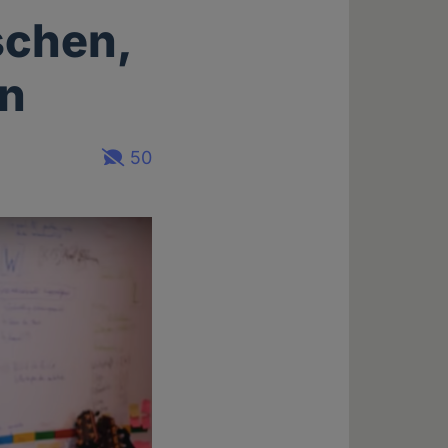
schen,
en
50