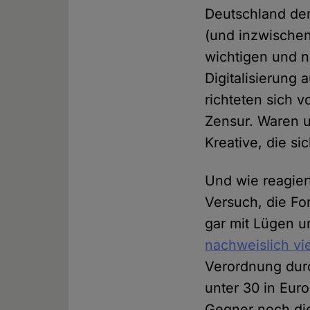
Deutschland de
(und inzwische
wichtigen und 
Digitalisierung 
richteten sich 
Zensur. Waren u
Kreative, die s
Und wie reagier
Versuch, die Fo
gar mit Lügen u
nachweislich vi
Verordnung durc
unter 30 in Eur
Gegner noch die