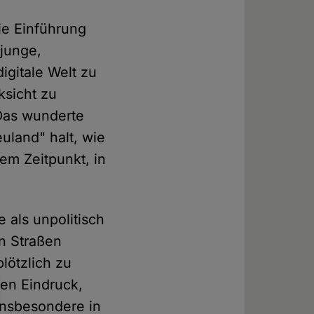
ie Einführung
 junge,
igitale Welt zu
ksicht zu
 Das wunderte
euland" halt, wie
em Zeitpunkt, in
 als unpolitisch
n Straßen
lötzlich zu
den Eindruck,
 Insbesondere in