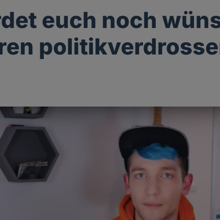
rdet euch noch wün
ren politikverdross