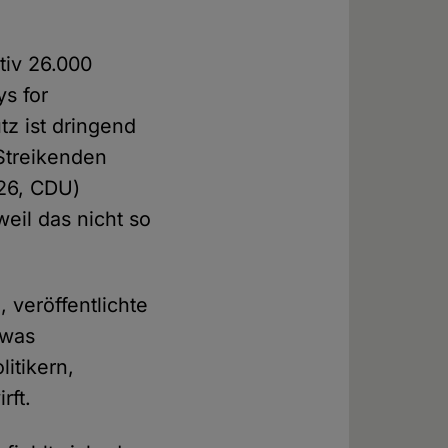
tiv 26.000
ys for
tz ist dringend
Streikenden
(26, CDU)
weil das nicht so
veröffentlichte
twas
litikern,
rft.