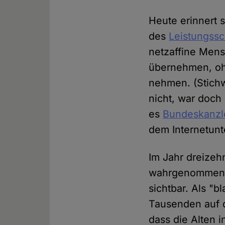
Heute erinnert 
des
Leistungssc
netzaffine Mensc
übernehmen, ohn
nehmen. (Stichw
nicht, war doch 
es
Bundeskanzle
dem Internetunt
Im Jahr dreizeh
wahrgenommene 
sichtbar. Als "
Tausenden auf d
dass die Alten i