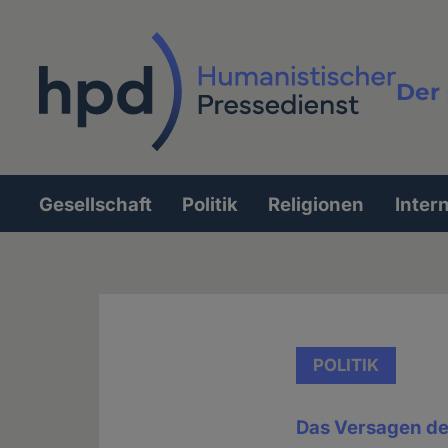
Direkt
zum
Inhalt
Der 
Vollt
Gesellschaft
Politik
Religionen
Inter
Hauptnavigation
POLITIK
Das Versagen der