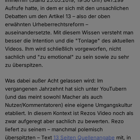
immerhin (Stand 25.05.2019, 19:30 Uhr) 847.299
Aufrufe hatte, in dem er sich mit den unsachlichen
Debatten um den Artikel 13 – also der oben
erwähnten Urheberrechtsreform –
auseinandersetzte. Mit diesem Wissen versteht man
besser die Intention und die "Tonlage" des aktuellen
Videos. Ihm wird schließlich vorgeworfen, nicht
sachlich und "zu emotional" zu sein sowie zu sehr
zu überspitzen.
Was dabei außer Acht gelassen wird: Im
vergangenen Jahrzehnt hat sich unter YouTubern
(und das meint sowohl Macher als auch
Nutzer/Kommentatoren) eine eigene Umgangskultur
etabliert. In diesem Kontext ist Rezos Video noch als
zwar aufgeregt aber sachlich zu bewerten. Rezo
liefert zu seinem – manchmal polemisch
überspitzten – Text
13 Seiten Quellenangabe
mit, in