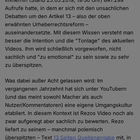
immerhin (Stand 25.05.2019, 19:30 Uhr) 847.299
Aufrufe hatte, in dem er sich mit den unsachlichen
Debatten um den Artikel 13 – also der oben
erwähnten Urheberrechtsreform –
auseinandersetzte. Mit diesem Wissen versteht man
besser die Intention und die "Tonlage" des aktuellen
Videos. Ihm wird schließlich vorgeworfen, nicht
sachlich und "zu emotional" zu sein sowie zu sehr
zu überspitzen.
Was dabei außer Acht gelassen wird: Im
vergangenen Jahrzehnt hat sich unter YouTubern
(und das meint sowohl Macher als auch
Nutzer/Kommentatoren) eine eigene Umgangskultur
etabliert. In diesem Kontext ist Rezos Video noch als
zwar aufgeregt aber sachlich zu bewerten. Rezo
liefert zu seinem – manchmal polemisch
überspitzten – Text
13 Seiten Quellenangabe
mit, in