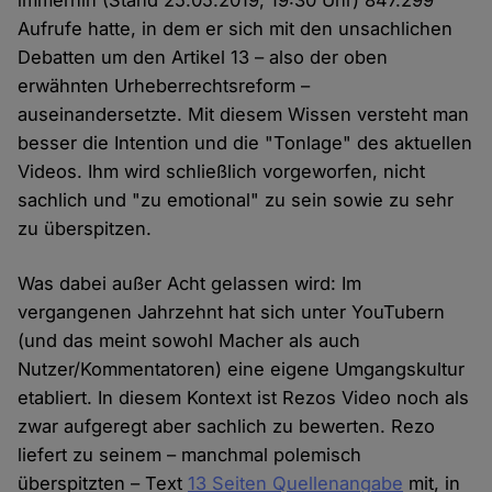
immerhin (Stand 25.05.2019, 19:30 Uhr) 847.299
Aufrufe hatte, in dem er sich mit den unsachlichen
Debatten um den Artikel 13 – also der oben
erwähnten Urheberrechtsreform –
auseinandersetzte. Mit diesem Wissen versteht man
besser die Intention und die "Tonlage" des aktuellen
Videos. Ihm wird schließlich vorgeworfen, nicht
sachlich und "zu emotional" zu sein sowie zu sehr
zu überspitzen.
Was dabei außer Acht gelassen wird: Im
vergangenen Jahrzehnt hat sich unter YouTubern
(und das meint sowohl Macher als auch
Nutzer/Kommentatoren) eine eigene Umgangskultur
etabliert. In diesem Kontext ist Rezos Video noch als
zwar aufgeregt aber sachlich zu bewerten. Rezo
liefert zu seinem – manchmal polemisch
überspitzten – Text
13 Seiten Quellenangabe
mit, in