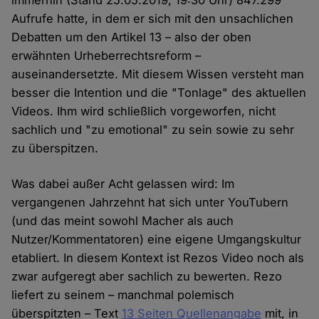
immerhin (Stand 25.05.2019, 19:30 Uhr) 847.299
Aufrufe hatte, in dem er sich mit den unsachlichen
Debatten um den Artikel 13 – also der oben
erwähnten Urheberrechtsreform –
auseinandersetzte. Mit diesem Wissen versteht man
besser die Intention und die "Tonlage" des aktuellen
Videos. Ihm wird schließlich vorgeworfen, nicht
sachlich und "zu emotional" zu sein sowie zu sehr
zu überspitzen.
Was dabei außer Acht gelassen wird: Im
vergangenen Jahrzehnt hat sich unter YouTubern
(und das meint sowohl Macher als auch
Nutzer/Kommentatoren) eine eigene Umgangskultur
etabliert. In diesem Kontext ist Rezos Video noch als
zwar aufgeregt aber sachlich zu bewerten. Rezo
liefert zu seinem – manchmal polemisch
überspitzten – Text
13 Seiten Quellenangabe
mit, in