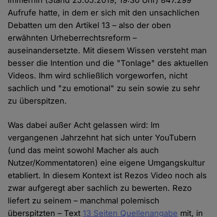
immerhin (Stand 25.05.2019, 19:30 Uhr) 847.299
Aufrufe hatte, in dem er sich mit den unsachlichen
Debatten um den Artikel 13 – also der oben
erwähnten Urheberrechtsreform –
auseinandersetzte. Mit diesem Wissen versteht man
besser die Intention und die "Tonlage" des aktuellen
Videos. Ihm wird schließlich vorgeworfen, nicht
sachlich und "zu emotional" zu sein sowie zu sehr
zu überspitzen.
Was dabei außer Acht gelassen wird: Im
vergangenen Jahrzehnt hat sich unter YouTubern
(und das meint sowohl Macher als auch
Nutzer/Kommentatoren) eine eigene Umgangskultur
etabliert. In diesem Kontext ist Rezos Video noch als
zwar aufgeregt aber sachlich zu bewerten. Rezo
liefert zu seinem – manchmal polemisch
überspitzten – Text
13 Seiten Quellenangabe
mit, in