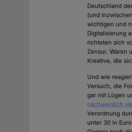
Deutschland de
(und inzwische
wichtigen und 
Digitalisierung 
richteten sich 
Zensur. Waren u
Kreative, die s
Und wie reagier
Versuch, die Fo
gar mit Lügen u
nachweislich vi
Verordnung durc
unter 30 in Eur
Gegner noch die