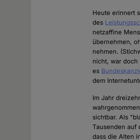
Heute erinnert 
des
Leistungssc
netzaffine Mensc
übernehmen, ohn
nehmen. (Stichw
nicht, war doch 
es
Bundeskanzle
dem Internetunt
Im Jahr dreizeh
wahrgenommene 
sichtbar. Als "
Tausenden auf d
dass die Alten i