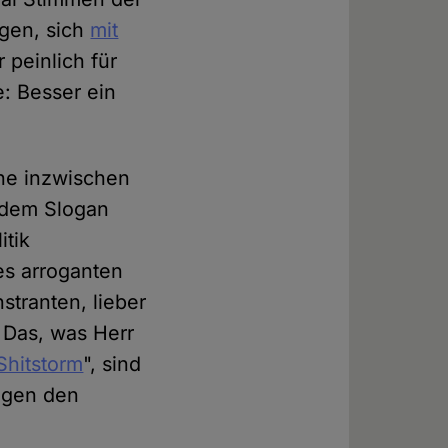
gen, sich
mit
 peinlich für
: Besser ein
ine inzwischen
 dem Slogan
itik
es arroganten
tranten, lieber
. Das, was Herr
Shitstorm
", sind
gegen den