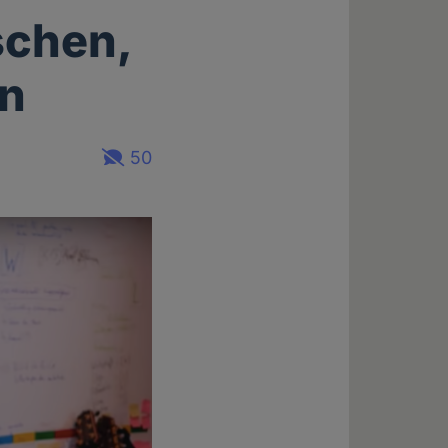
schen,
en
50