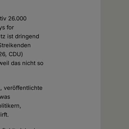
tiv 26.000
ys for
tz ist dringend
Streikenden
(26, CDU)
weil das nicht so
veröffentlichte
twas
litikern,
rft.