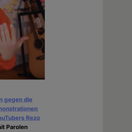
n gegen die
monstrationen
ouTubers Rezo
it Parolen