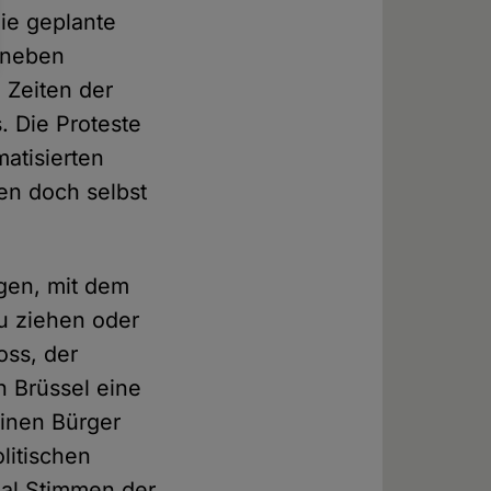
ie geplante
 neben
 Zeiten der
. Die Proteste
matisierten
en doch selbst
ngen, mit dem
u ziehen oder
oss, der
n Brüssel eine
finen Bürger
litischen
mal Stimmen der