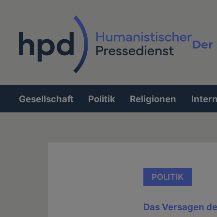
Direkt
zum
Inhalt
Der 
Vollt
Gesellschaft
Politik
Religionen
Inter
Hauptnavigation
POLITIK
Das Versagen der