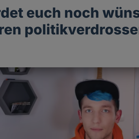
rdet euch noch wün
ren politikverdross