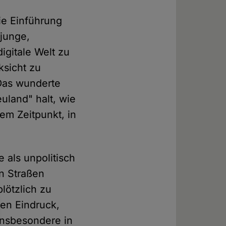
ie Einführung
 junge,
igitale Welt zu
ksicht zu
 Das wunderte
euland" halt, wie
em Zeitpunkt, in
 als unpolitisch
n Straßen
lötzlich zu
den Eindruck,
 Insbesondere in