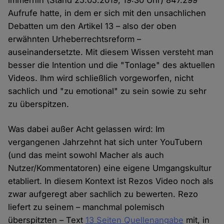
immerhin (Stand 25.05.2019, 19:30 Uhr) 847.299
Aufrufe hatte, in dem er sich mit den unsachlichen
Debatten um den Artikel 13 – also der oben
erwähnten Urheberrechtsreform –
auseinandersetzte. Mit diesem Wissen versteht man
besser die Intention und die "Tonlage" des aktuellen
Videos. Ihm wird schließlich vorgeworfen, nicht
sachlich und "zu emotional" zu sein sowie zu sehr
zu überspitzen.
Was dabei außer Acht gelassen wird: Im
vergangenen Jahrzehnt hat sich unter YouTubern
(und das meint sowohl Macher als auch
Nutzer/Kommentatoren) eine eigene Umgangskultur
etabliert. In diesem Kontext ist Rezos Video noch als
zwar aufgeregt aber sachlich zu bewerten. Rezo
liefert zu seinem – manchmal polemisch
überspitzten – Text
13 Seiten Quellenangabe
mit, in