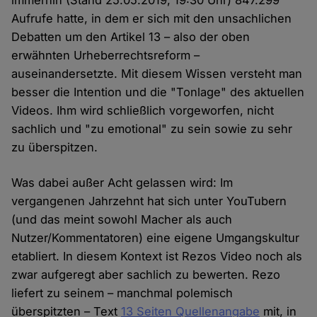
immerhin (Stand 25.05.2019, 19:30 Uhr) 847.299
Aufrufe hatte, in dem er sich mit den unsachlichen
Debatten um den Artikel 13 – also der oben
erwähnten Urheberrechtsreform –
auseinandersetzte. Mit diesem Wissen versteht man
besser die Intention und die "Tonlage" des aktuellen
Videos. Ihm wird schließlich vorgeworfen, nicht
sachlich und "zu emotional" zu sein sowie zu sehr
zu überspitzen.
Was dabei außer Acht gelassen wird: Im
vergangenen Jahrzehnt hat sich unter YouTubern
(und das meint sowohl Macher als auch
Nutzer/Kommentatoren) eine eigene Umgangskultur
etabliert. In diesem Kontext ist Rezos Video noch als
zwar aufgeregt aber sachlich zu bewerten. Rezo
liefert zu seinem – manchmal polemisch
überspitzten – Text
13 Seiten Quellenangabe
mit, in