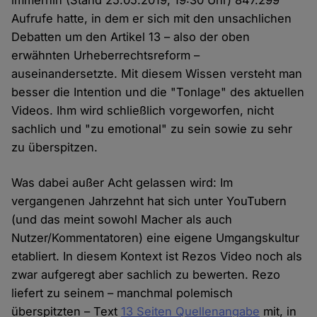
immerhin (Stand 25.05.2019, 19:30 Uhr) 847.299
Aufrufe hatte, in dem er sich mit den unsachlichen
Debatten um den Artikel 13 – also der oben
erwähnten Urheberrechtsreform –
auseinandersetzte. Mit diesem Wissen versteht man
besser die Intention und die "Tonlage" des aktuellen
Videos. Ihm wird schließlich vorgeworfen, nicht
sachlich und "zu emotional" zu sein sowie zu sehr
zu überspitzen.
Was dabei außer Acht gelassen wird: Im
vergangenen Jahrzehnt hat sich unter YouTubern
(und das meint sowohl Macher als auch
Nutzer/Kommentatoren) eine eigene Umgangskultur
etabliert. In diesem Kontext ist Rezos Video noch als
zwar aufgeregt aber sachlich zu bewerten. Rezo
liefert zu seinem – manchmal polemisch
überspitzten – Text
13 Seiten Quellenangabe
mit, in