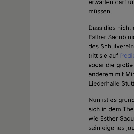
erwarten darf u
müssen.
Dass dies nicht 
Esther Saoub ni
des Schulverei
tritt sie auf
Podi
sogar die große
anderem mit Min
Liederhalle Stutt
Nun ist es grun
sich in dem The
wie Esther Saou
sein eigenes jo