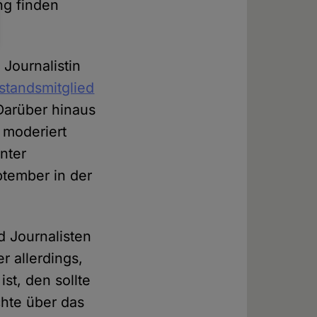
ng finden
 Journalistin
standsmitglied
Darüber hinaus
 moderiert
nter
ptember in der
d Journalisten
r allerdings,
st, den sollte
chte über das