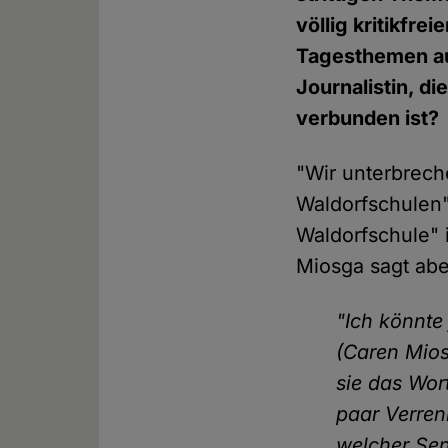
völlig kritikfr
Tagesthemen aus
Journalistin, di
verbunden ist?
"Wir unterbrec
Waldorfschulen"
Waldorfschule"
Miosga sagt abe
"Ich könnte 
(Caren Mios
sie das Wor
paar Verren
welcher Sen