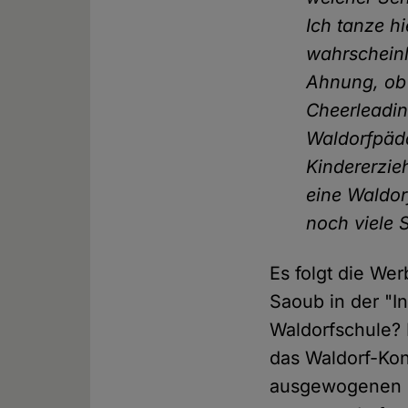
Ich tanze h
wahrscheinl
Ahnung, ob 
Cheerleadin
Waldorfpäda
Kindererzieh
eine Waldor
noch viele 
Es folgt die We
Saoub in der "In
Waldorfschule? 
das Waldorf-Kon
ausgewogenen Be