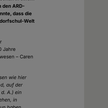
on den ARD-
nnte, dass die
aldorfschul-Welt
r
0 Jahre
wesen – Caren
sen wie hier
d, auf der
d. A.) ein
ehen, in
tun haben.