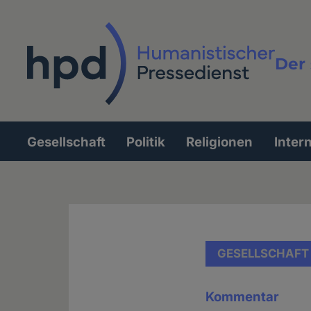
Direkt
zum
Inhalt
Der 
Vollt
Gesellschaft
Politik
Religionen
Inter
Hauptnavigation
GESELLSCHAFT
Kommentar