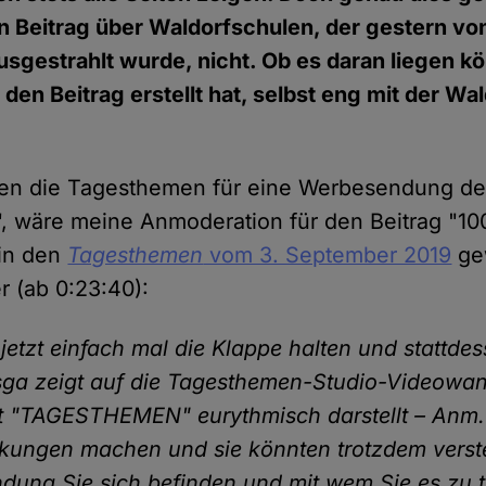
eien Beitrag über Waldorfschulen, der gestern v
gestrahlt wurde, nicht. Ob es daran liegen kö
e den Beitrag erstellt hat, selbst eng mit der W
hen die Tagesthemen für eine Werbesendung de
, wäre meine Anmoderation für den Beitrag "10
 in den
Tagesthemen
vom 3. September 2019
ge
r (ab 0:23:40):
jetzt einfach mal die Klappe halten und stattdes
ga zeigt auf die Tagesthemen-Studio-Videowan
t "TAGESTHEMEN" eurythmisch darstellt – Anm. 
kungen machen und sie könnten trotzdem verst
dung Sie sich befinden und mit wem Sie es zu 