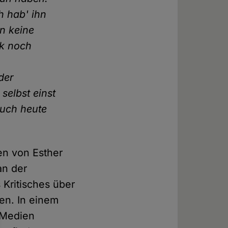
h hab' ihn
n keine
ik noch
der
selbst einst
auch heute
en von Esther
an der
 Kritisches über
en. In einem
 Medien