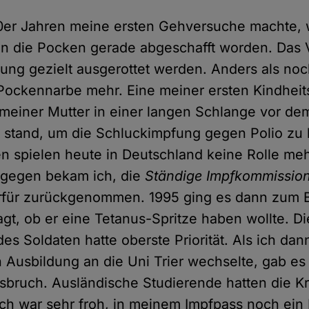
70er Jahren meine ersten Gehversuche machte, 
en die Pocken gerade abgeschafft worden. Das 
pfung gezielt ausgerottet werden. Anders als no
 Pockennarbe mehr. Eine meiner ersten Kindhei
t meiner Mutter in einer langen Schlange vor de
 stand, um die Schluckimpfung gegen Polio z
 spielen heute in Deutschland keine Rolle me
gegen bekam ich, die
Ständige Impfkommissio
rfür zurückgenommen. 1995 ging es dann zum
agt, ob er eine Tetanus-Spritze haben wollte. Di
es Soldaten hatte oberste Priorität. Als ich da
Ausbildung an die Uni Trier wechselte, gab es 
bruch. Ausländische Studierende hatten die Kr
Ich war sehr froh, in meinem Impfpass noch ein