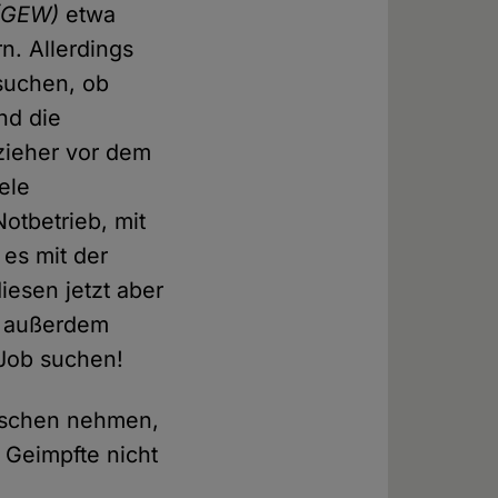
(GEW)
etwa
n. Allerdings
suchen, ob
nd die
zieher vor dem
ele
otbetrieb, mit
 es mit der
iesen jetzt aber
t außerdem
 Job suchen!
enschen nehmen,
s Geimpfte nicht