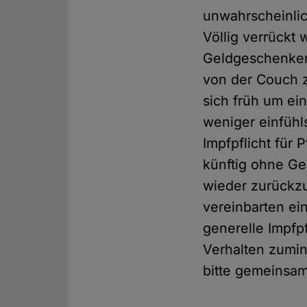
unwahrscheinlic
Völlig verrückt 
Geldgeschenken 
von der Couch z
sich früh um ei
weniger einfüh
Impfpflicht für
künftig ohne G
wieder zurückz
vereinbarten ein
generelle Impfp
Verhalten zumin
bitte gemeinsam