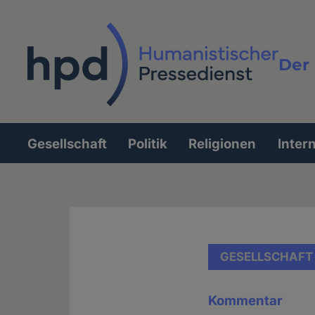
Direkt
zum
Inhalt
Der 
Vollt
Gesellschaft
Politik
Religionen
Inter
Hauptnavigation
GESELLSCHAFT
Kommentar