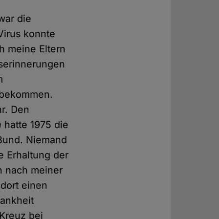
war die
Virus konnte
ch meine Eltern
tserinnerungen
m
u bekommen.
hr. Den
n
hatte 1975 die
 Bund. Niemand
e Erhaltung der
nn nach meiner
dort einen
ankheit
 Kreuz bei