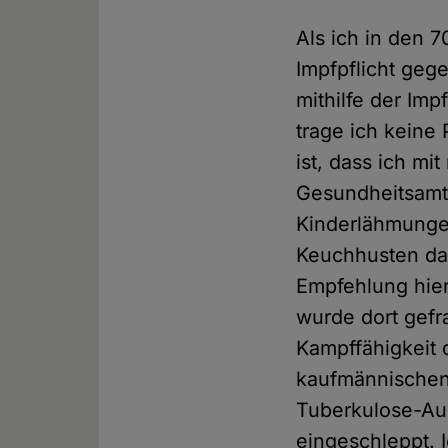
Als ich in den 
Impfpflicht geg
mithilfe der Im
trage ich keine
ist, dass ich mi
Gesundheitsamt
Kinderlähmungen
Keuchhusten da
Empfehlung hie
wurde dort gefr
Kampffähigkeit d
kaufmännischen 
Tuberkulose-Aus
eingeschleppt. 