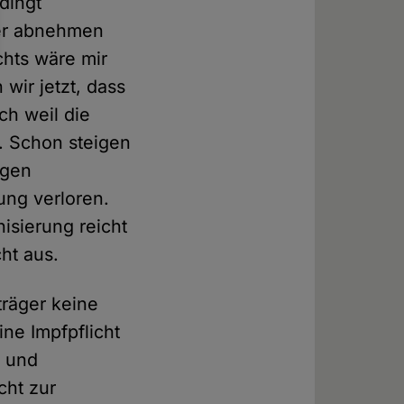
dingt
der abnehmen
chts wäre mir
wir jetzt, dass
ch weil die
t. Schon steigen
egen
ung verloren.
isierung reicht
cht aus.
träger keine
ne Impfpflicht
n und
cht zur