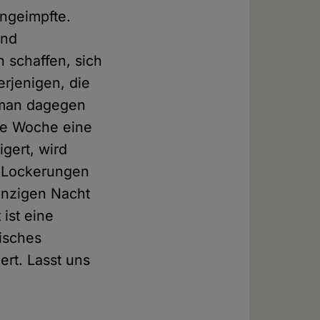
Ungeimpfte.
und
 schaffen, sich
erjenigen, die
t man dagegen
se Woche eine
gert, wird
 Lockerungen
inzigen Nacht
 ist eine
risches
ert. Lasst uns