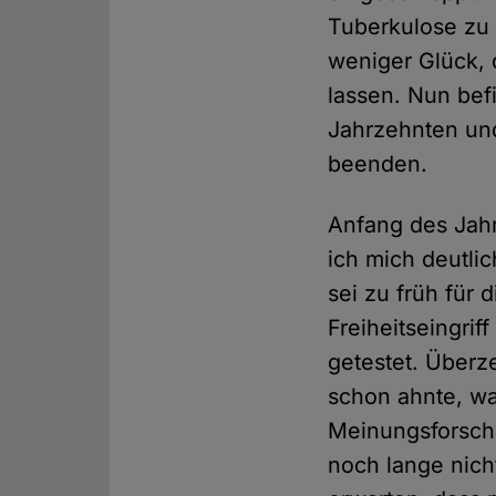
Tuberkulose zu 
weniger Glück, 
lassen. Nun bef
Jahrzehnten un
beenden.
Anfang des Jahr
ich mich deutlic
sei zu früh für 
Freiheitseingrif
getestet. Überze
schon ahnte, w
Meinungsforschu
noch lange nich