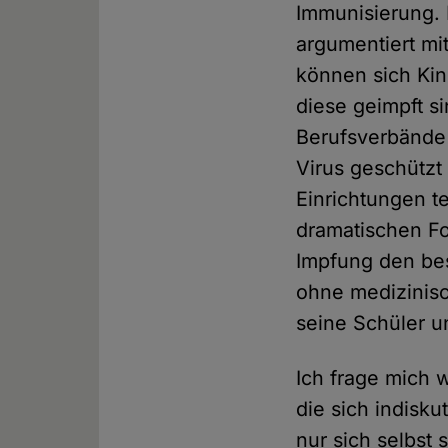
Immunisierung.
argumentiert mi
können sich Ki
diese geimpft si
Berufsverbände 
Virus geschützt
Einrichtungen t
dramatischen Fo
Impfung den bes
ohne medizinisc
seine Schüler u
Ich frage mich 
die sich indisku
nur sich selbst 