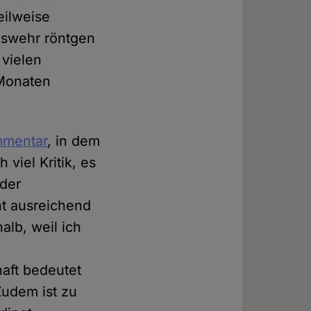
eilweise
eswehr röntgen
 vielen
 Monaten
mentar
, in dem
 viel Kritik, es
 der
cht ausreichend
alb, weil ich
aft bedeutet
Zudem ist zu