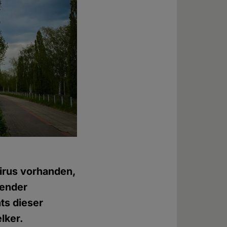
irus vorhanden,
gender
hts dieser
lker.