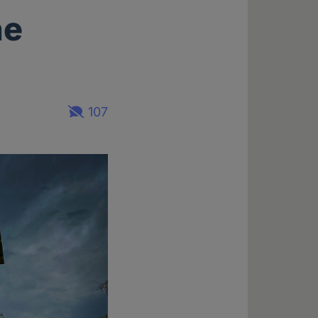
he
107