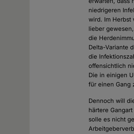
erwarten, dass
niedrigeren Inf
wird. Im Herbst
lieber gewesen, 
die Herdenimmuni
Delta-Variante 
die Infektionsz
offensichtlich 
Die in einigen 
für einen Gang 
Dennoch will di
härtere Gangart
solle es nicht 
Arbeitgeberverb