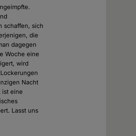
Ungeimpfte.
und
 schaffen, sich
erjenigen, die
t man dagegen
se Woche eine
gert, wird
 Lockerungen
inzigen Nacht
 ist eine
risches
ert. Lasst uns