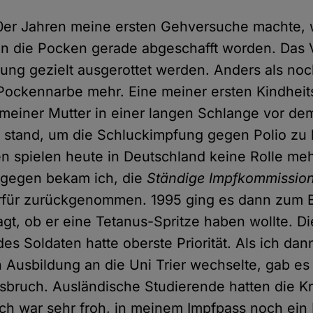
70er Jahren meine ersten Gehversuche machte, 
en die Pocken gerade abgeschafft worden. Das 
pfung gezielt ausgerottet werden. Anders als no
 Pockennarbe mehr. Eine meiner ersten Kindhei
t meiner Mutter in einer langen Schlange vor de
 stand, um die Schluckimpfung gegen Polio z
 spielen heute in Deutschland keine Rolle me
gegen bekam ich, die
Ständige Impfkommissio
rfür zurückgenommen. 1995 ging es dann zum
agt, ob er eine Tetanus-Spritze haben wollte. Di
es Soldaten hatte oberste Priorität. Als ich da
Ausbildung an die Uni Trier wechselte, gab es 
bruch. Ausländische Studierende hatten die Kr
Ich war sehr froh, in meinem Impfpass noch ein