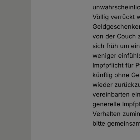
unwahrscheinlic
Völlig verrückt 
Geldgeschenken 
von der Couch z
sich früh um ei
weniger einfüh
Impfpflicht für
künftig ohne G
wieder zurückz
vereinbarten ein
generelle Impfp
Verhalten zumin
bitte gemeinsam