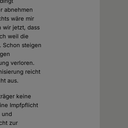
dingt
der abnehmen
chts wäre mir
wir jetzt, dass
ch weil die
t. Schon steigen
egen
ung verloren.
isierung reicht
cht aus.
träger keine
ne Impfpflicht
n und
cht zur