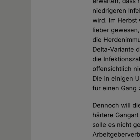
erwarten, dass
niedrigeren Inf
wird. Im Herbst
lieber gewesen, 
die Herdenimmuni
Delta-Variante 
die Infektionsz
offensichtlich 
Die in einigen 
für einen Gang 
Dennoch will di
härtere Gangart
solle es nicht 
Arbeitgeberverb