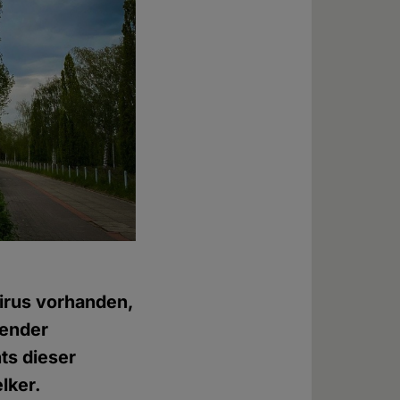
irus vorhanden,
gender
hts dieser
lker.