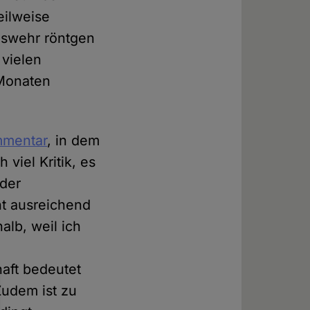
eilweise
eswehr röntgen
 vielen
 Monaten
mentar
, in dem
 viel Kritik, es
 der
cht ausreichend
alb, weil ich
aft bedeutet
Zudem ist zu