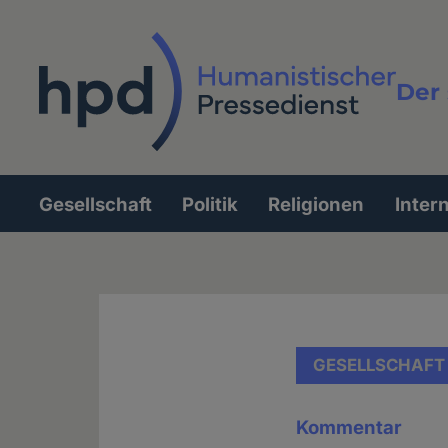
Direkt
zum
Inhalt
Der 
Vollt
Gesellschaft
Politik
Religionen
Inter
Hauptnavigation
GESELLSCHAFT
Kommentar