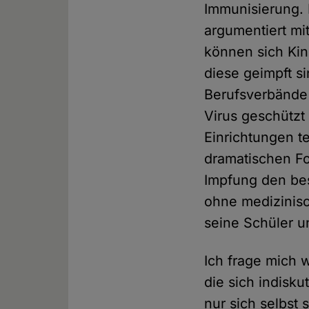
Immunisierung.
argumentiert mi
können sich Ki
diese geimpft si
Berufsverbände 
Virus geschützt
Einrichtungen t
dramatischen Fo
Impfung den bes
ohne medizinisc
seine Schüler u
Ich frage mich 
die sich indisku
nur sich selbst 