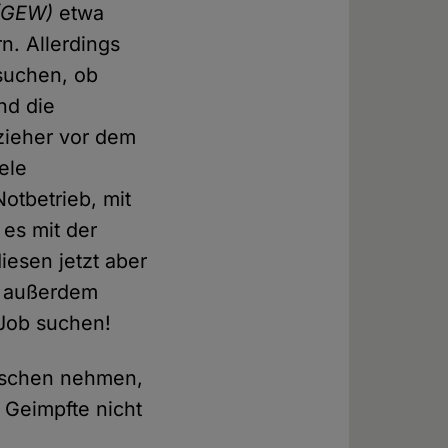
(GEW)
etwa
n. Allerdings
suchen, ob
nd die
zieher vor dem
ele
otbetrieb, mit
 es mit der
iesen jetzt aber
t außerdem
 Job suchen!
enschen nehmen,
s Geimpfte nicht