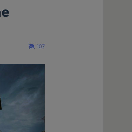
he
107