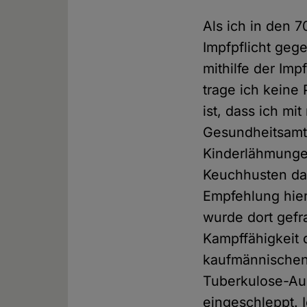
Als ich in den 
Impfpflicht geg
mithilfe der Im
trage ich keine
ist, dass ich mi
Gesundheitsamt
Kinderlähmungen
Keuchhusten da
Empfehlung hie
wurde dort gefr
Kampffähigkeit d
kaufmännischen 
Tuberkulose-Aus
eingeschleppt. 