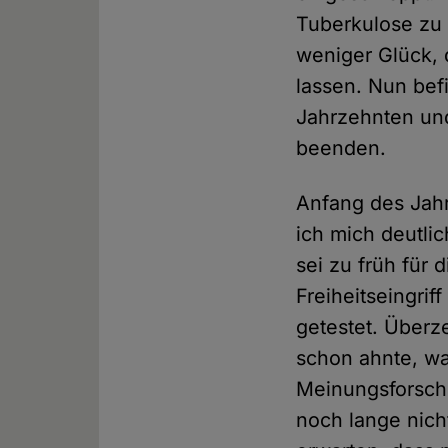
Tuberkulose zu 
weniger Glück, 
lassen. Nun bef
Jahrzehnten un
beenden.
Anfang des Jahr
ich mich deutlic
sei zu früh für 
Freiheitseingrif
getestet. Überze
schon ahnte, w
Meinungsforschu
noch lange nich