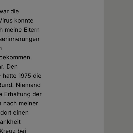
war die
Virus konnte
ch meine Eltern
tserinnerungen
m
u bekommen.
hr. Den
n
hatte 1975 die
 Bund. Niemand
e Erhaltung der
nn nach meiner
dort einen
ankheit
 Kreuz bei