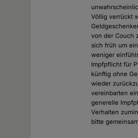
unwahrscheinlic
Völlig verrückt 
Geldgeschenken 
von der Couch z
sich früh um ei
weniger einfüh
Impfpflicht für
künftig ohne G
wieder zurückz
vereinbarten ein
generelle Impfp
Verhalten zumin
bitte gemeinsam