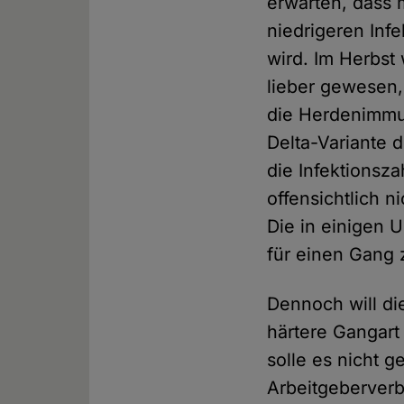
erwarten, dass
niedrigeren Inf
wird. Im Herbst
lieber gewesen, 
die Herdenimmuni
Delta-Variante 
die Infektionsz
offensichtlich 
Die in einigen 
für einen Gang 
Dennoch will di
härtere Gangart
solle es nicht 
Arbeitgeberverb