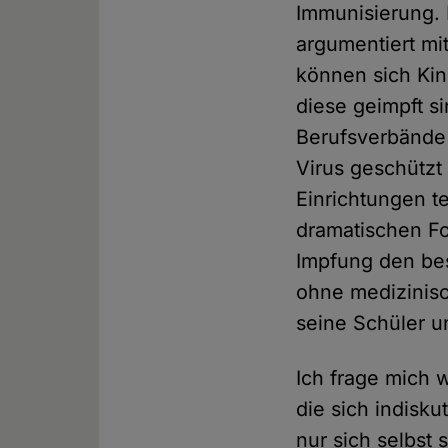
Immunisierung.
argumentiert mi
können sich Ki
diese geimpft si
Berufsverbände 
Virus geschützt
Einrichtungen t
dramatischen Fo
Impfung den bes
ohne medizinisc
seine Schüler u
Ich frage mich 
die sich indisku
nur sich selbst 