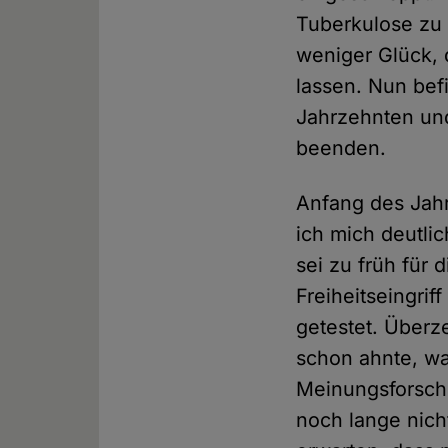
Tuberkulose zu 
weniger Glück, 
lassen. Nun bef
Jahrzehnten un
beenden.
Anfang des Jahr
ich mich deutlic
sei zu früh für 
Freiheitseingrif
getestet. Überze
schon ahnte, w
Meinungsforschu
noch lange nich