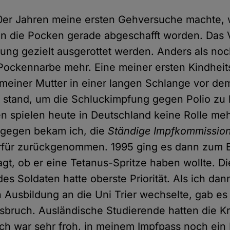
70er Jahren meine ersten Gehversuche machte, 
en die Pocken gerade abgeschafft worden. Das 
pfung gezielt ausgerottet werden. Anders als no
 Pockennarbe mehr. Eine meiner ersten Kindhei
t meiner Mutter in einer langen Schlange vor de
 stand, um die Schluckimpfung gegen Polio z
 spielen heute in Deutschland keine Rolle me
gegen bekam ich, die
Ständige Impfkommissio
rfür zurückgenommen. 1995 ging es dann zum
agt, ob er eine Tetanus-Spritze haben wollte. Di
es Soldaten hatte oberste Priorität. Als ich da
Ausbildung an die Uni Trier wechselte, gab es 
bruch. Ausländische Studierende hatten die Kr
Ich war sehr froh, in meinem Impfpass noch ein