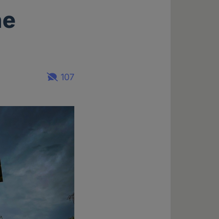
he
107