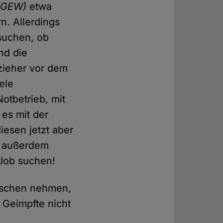
(GEW)
etwa
n. Allerdings
suchen, ob
nd die
zieher vor dem
ele
otbetrieb, mit
 es mit der
iesen jetzt aber
t außerdem
 Job suchen!
enschen nehmen,
s Geimpfte nicht