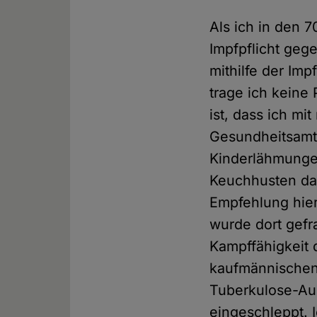
Als ich in den 
Impfpflicht geg
mithilfe der Im
trage ich keine
ist, dass ich mi
Gesundheitsamt
Kinderlähmungen
Keuchhusten da
Empfehlung hie
wurde dort gefr
Kampffähigkeit d
kaufmännischen 
Tuberkulose-Aus
eingeschleppt. 