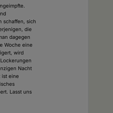
Ungeimpfte.
und
 schaffen, sich
erjenigen, die
t man dagegen
se Woche eine
gert, wird
 Lockerungen
inzigen Nacht
 ist eine
risches
ert. Lasst uns