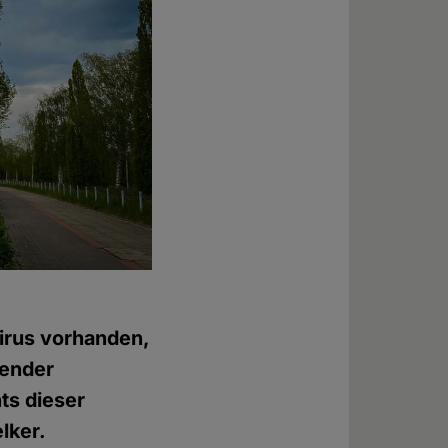
irus vorhanden,
gender
hts dieser
lker.