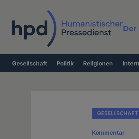
Direkt
zum
Inhalt
Der 
Vollt
Gesellschaft
Politik
Religionen
Inter
Hauptnavigation
GESELLSCHAFT
Kommentar