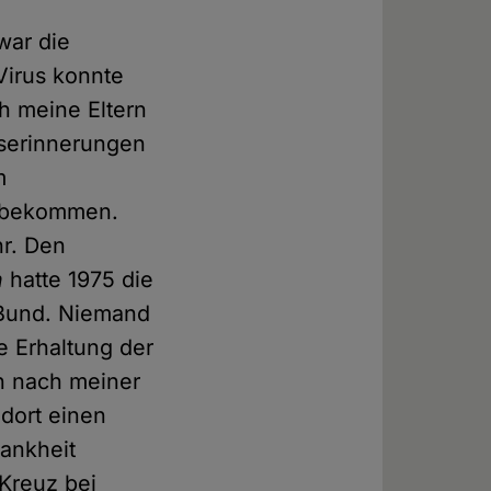
war die
Virus konnte
ch meine Eltern
tserinnerungen
m
u bekommen.
hr. Den
n
hatte 1975 die
 Bund. Niemand
e Erhaltung der
nn nach meiner
dort einen
ankheit
 Kreuz bei