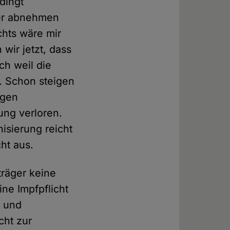
dingt
der abnehmen
chts wäre mir
wir jetzt, dass
ch weil die
t. Schon steigen
egen
ung verloren.
isierung reicht
cht aus.
träger keine
ne Impfpflicht
n und
cht zur