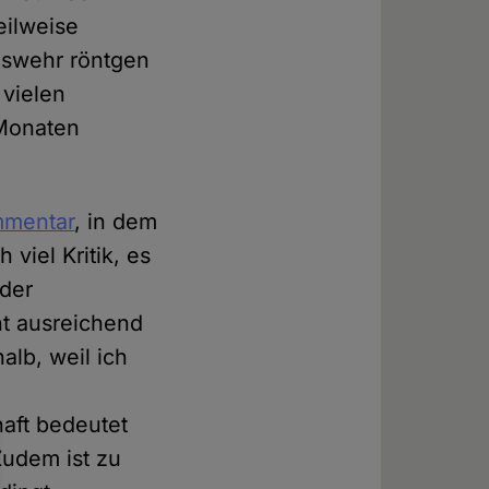
eilweise
eswehr röntgen
 vielen
 Monaten
mentar
, in dem
 viel Kritik, es
 der
cht ausreichend
alb, weil ich
aft bedeutet
Zudem ist zu