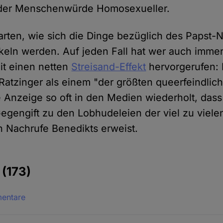
 der Menschenwürde Homosexueller.
arten, wie sich die Dinge bezüglich des Papst-
eln werden. Auf jeden Fall hat wer auch imme
it einen netten
Streisand-Effekt
hervorgerufen:
atzinger als einem "der größten queerfeindlic
 Anzeige so oft in den Medien wiederholt, dass 
Gegengift zu den Lobhudeleien der viel zu viele
 Nachrufe Benedikts erweist.
e
(173)
mentare