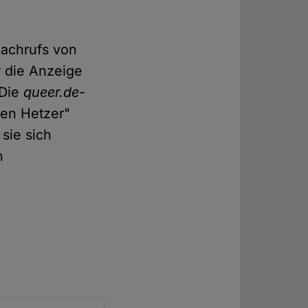
Nachrufs von
r die Anzeige
 Die
queer.de-
hen Hetzer"
sie sich
n