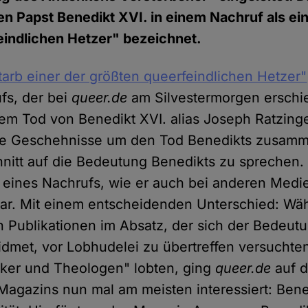
n Papst Benedikt XVI. in einem Nachruf als ei
eindlichen Hetzer" bezeichnet.
starb einer der größten queerfeindlichen Hetzer"
ufs, der bei
queer.de
am Silvestermorgen erschi
m Tod von Benedikt XVI. alias Joseph Ratzinge
 die Geschehnisse um den Tod Benedikts zusa
hnitt auf die Bedeutung Benedikts zu sprechen.
 eines Nachrufs, wie er auch bei anderen Medi
ar. Mit einem entscheidenden Unterschied: Wäh
 Publikationen im Absatz, der sich der Bedeut
dmet, vor Lobhudelei zu übertreffen versuchte
nker und Theologen" lobten, ging
queer.de
auf d
Magazins nun mal am meisten interessiert: Bene