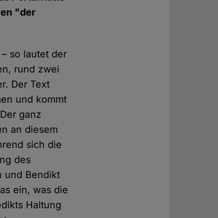
nen "der
– so lautet der
en, rund zwei
r. Der Text
mmen und kommt
 Der ganz
en an diesem
rend sich die
ung des
n und Bendikt
as ein, was die
dikts Haltung