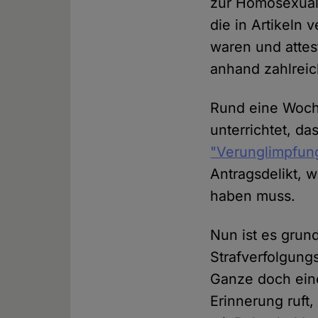
zur Homosexual
die in Artikeln 
waren und atte
anhand zahlreic
Rund eine Woch
unterrichtet, d
"Verunglimpfung
Antragsdelikt, 
haben muss.
Nun ist es grund
Strafverfolgun
Ganze doch ein
Erinnerung ruft