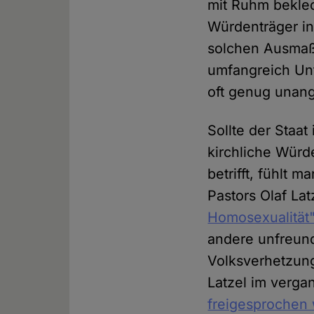
mit Ruhm beklec
Würdenträger in
solchen Ausmaße
umfangreich Un
oft genug unang
Sollte der Staat
kirchliche Wür
betrifft, fühlt 
Pastors Olaf Lat
Homosexualität"
andere unfreund
Volksverhetzung 
Latzel im verga
freigesprochen