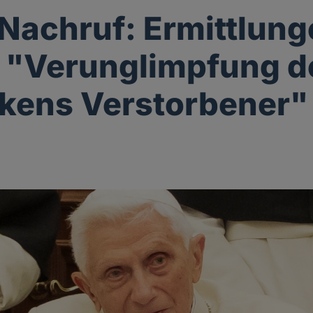
Nachruf: Ermittlun
 "Verunglimpfung d
kens Verstorbener"
g