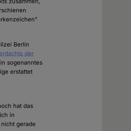
ikts zusammen,
erschienen
arkenzeichen"
izei Berlin
erdachts der
Ein sogenanntes
ge erstattet
noch hat das
ch in
 nicht gerade