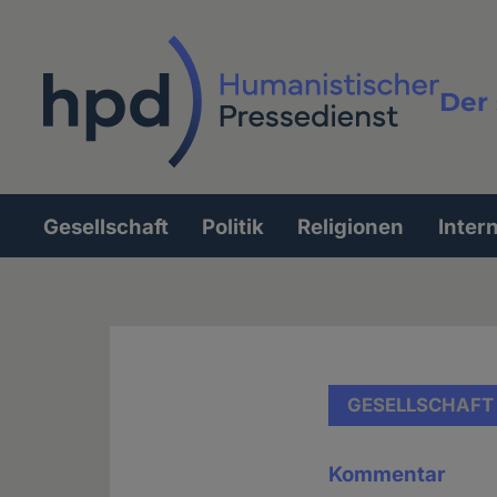
Direkt
zum
Inhalt
Der 
Vollt
Gesellschaft
Politik
Religionen
Inter
Hauptnavigation
GESELLSCHAFT
Kommentar