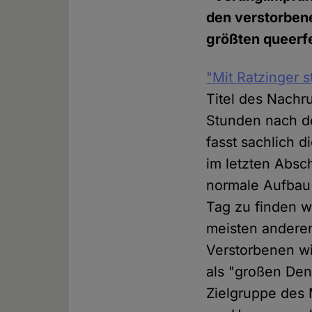
den verstorbene
größten queerf
"Mit Ratzinger 
Titel des Nachr
Stunden nach de
fasst sachlich
im letzten Absc
normale Aufbau
Tag zu finden w
meisten anderen
Verstorbenen wi
als "großen De
Zielgruppe des 