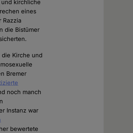
und kirchliche
brechen eines
r Razzia
n die Bistümer
sicherten.
r die Kirche und
omosexuelle
len Bremer
tizierte
nd noch manch
en
er Instanz war
n
öher bewertete