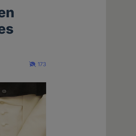
gen
es
173