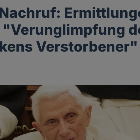
Nachruf: Ermittlun
 "Verunglimpfung d
kens Verstorbener"
g