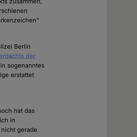
ikts zusammen,
erschienen
arkenzeichen"
izei Berlin
erdachts der
Ein sogenanntes
ge erstattet
noch hat das
ch in
 nicht gerade