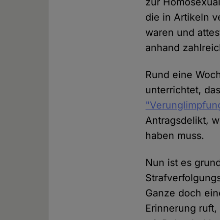
zur Homosexual
die in Artikeln 
waren und atte
anhand zahlreic
Rund eine Woch
unterrichtet, d
"Verunglimpfung
Antragsdelikt, 
haben muss.
Nun ist es grund
Strafverfolgun
Ganze doch ein
Erinnerung ruft