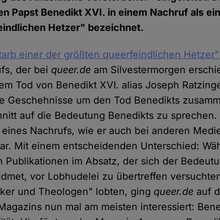
n Papst Benedikt XVI. in einem Nachruf als ei
eindlichen Hetzer" bezeichnet.
starb einer der größten queerfeindlichen Hetzer"
ufs, der bei
queer.de
am Silvestermorgen erschi
m Tod von Benedikt XVI. alias Joseph Ratzinge
 die Geschehnisse um den Tod Benedikts zusa
hnitt auf die Bedeutung Benedikts zu sprechen.
 eines Nachrufs, wie er auch bei anderen Medi
ar. Mit einem entscheidenden Unterschied: Wäh
 Publikationen im Absatz, der sich der Bedeut
dmet, vor Lobhudelei zu übertreffen versuchte
nker und Theologen" lobten, ging
queer.de
auf d
Magazins nun mal am meisten interessiert: Bene