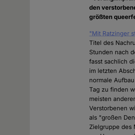
den verstorbene
größten queerf
"Mit Ratzinger 
Titel des Nachr
Stunden nach de
fasst sachlich
im letzten Absc
normale Aufbau
Tag zu finden w
meisten anderen
Verstorbenen wi
als "großen De
Zielgruppe des 