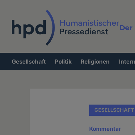
Direkt
zum
Inhalt
Der 
Vollt
Gesellschaft
Politik
Religionen
Inter
Hauptnavigation
GESELLSCHAFT
Kommentar