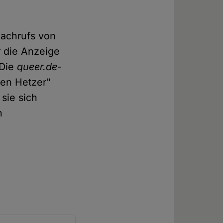
Nachrufs von
r die Anzeige
 Die
queer.de-
hen Hetzer"
sie sich
n