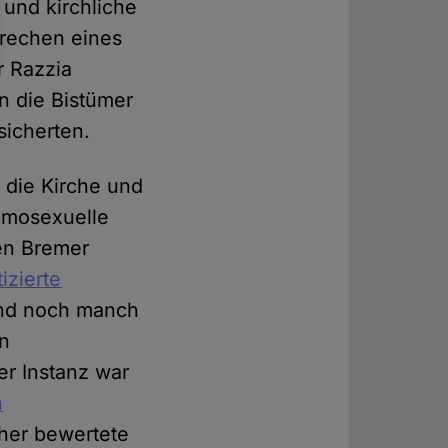
und kirchliche
brechen eines
r Razzia
n die Bistümer
sicherten.
r die Kirche und
omosexuelle
len Bremer
tizierte
nd noch manch
en
er Instanz war
n
öher bewertete