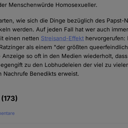
 der Menschenwürde Homosexueller.
arten, wie sich die Dinge bezüglich des Papst-
eln werden. Auf jeden Fall hat wer auch imme
it einen netten
Streisand-Effekt
hervorgerufen:
atzinger als einem "der größten queerfeindlic
 Anzeige so oft in den Medien wiederholt, dass 
Gegengift zu den Lobhudeleien der viel zu viele
 Nachrufe Benedikts erweist.
e
(173)
mentare