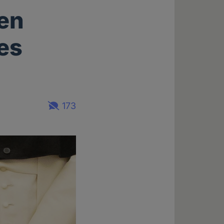
gen
es
173