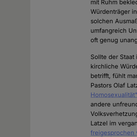
mit Ruhm beklec
Würdenträger in
solchen Ausmaße
umfangreich Un
oft genug unang
Sollte der Staat
kirchliche Wür
betrifft, fühlt 
Pastors Olaf Lat
Homosexualität"
andere unfreund
Volksverhetzung 
Latzel im verga
freigesprochen