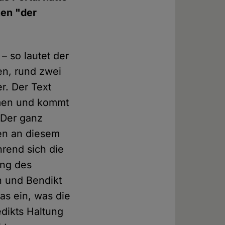
nen "der
– so lautet der
en, rund zwei
r. Der Text
mmen und kommt
 Der ganz
en an diesem
rend sich die
ung des
n und Bendikt
as ein, was die
dikts Haltung