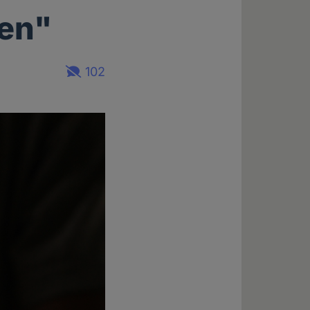
den"
102