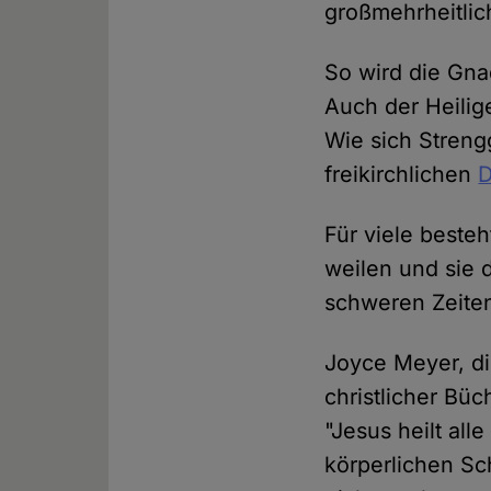
großmehrheitlic
So wird die Gna
Auch der Heilige
Wie sich Strengg
freikirchlichen
D
Für viele besteh
weilen und sie 
schweren Zeiten
Joyce Meyer, di
christlicher Bü
"Jesus heilt all
körperlichen Sc