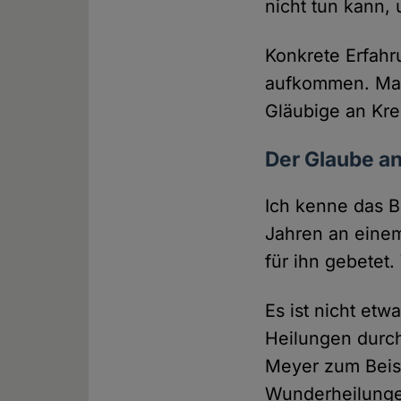
nicht tun kann, 
Konkrete Erfahr
aufkommen. Man 
Gläubige an Kre
Der Glaube an
Ich kenne das B
Jahren an einem
für ihn gebetet.
Es ist nicht etw
Heilungen durch
Meyer zum Beisp
Wunderheilungen