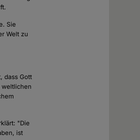
t.
e. Sie
er Welt zu
, dass Gott
 weltlichen
schem
lärt: "Die
ben, ist