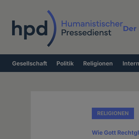
Direkt
zum
Inhalt
Der 
Vollt
Gesellschaft
Politik
Religionen
Inter
Hauptnavigation
RELIGIONEN
Wie Gott Rechtgl