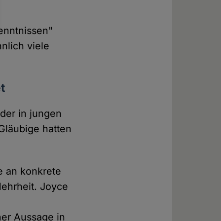
enntnissen"
nlich viele
t
der in jungen
Gläubige hatten
ie an konkrete
ehrheit. Joyce
ner Aussage in