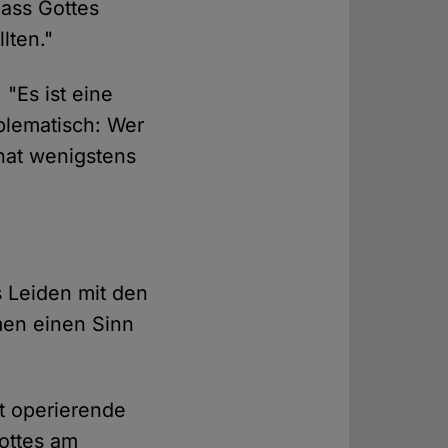
dass Gottes
lten."
 "Es ist eine
oblematisch: Wer
hat wenigstens
 Leiden mit den
gmen einen Sinn
t operierende
Gottes am