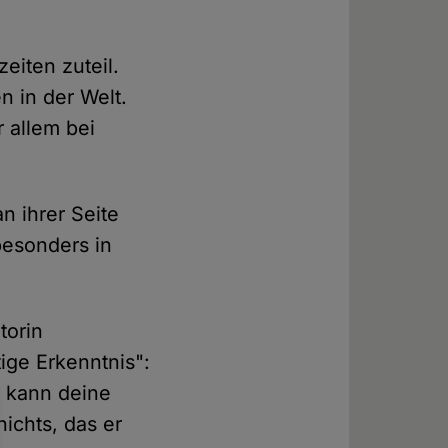
eiten zuteil.
n in der Welt.
r allem bei
n ihrer Seite
besonders in
torin
ige Erkenntnis":
t kann deine
ichts, das er