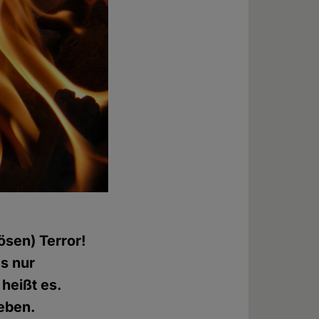
ösen) Terror!
s nur
 heißt es.
geben.