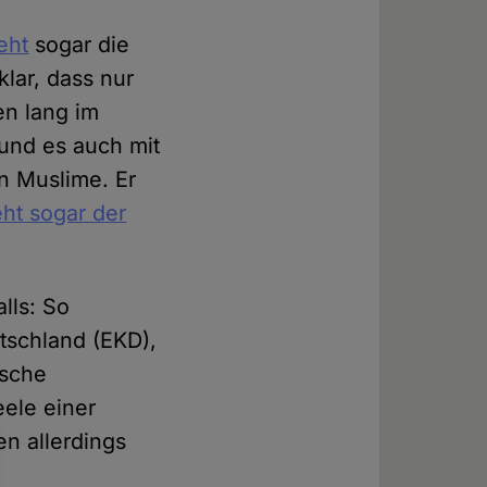
eht
sogar die
klar, dass nur
en lang im
und es auch mit
n Muslime. Er
eht sogar der
lls: So
tschland (EKD),
ische
ele einer
n allerdings