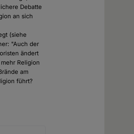
lichere Debatte
gion an sich
gt (siehe
her: "Auch der
oristen ändert
 mehr Religion
 Brände am
igion führt?