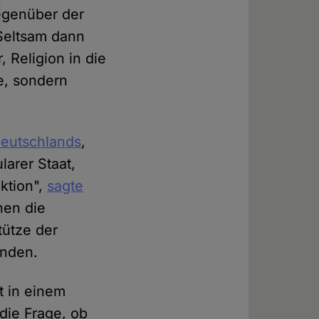
gegenüber der
 Seltsam dann
 Religion in die
he, sondern
Deutschlands
,
larer Staat,
nktion",
sagte
hen die
tütze der
ünden.
t in einem
 die Frage, ob