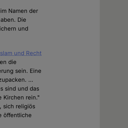
er im Namen der
haben. Die
ichern und
Islam und Recht
ten die
erung sein. Eine
egzupacken. …
ös sind und das
Kirchen rein."
sich religiös
e öffentliche