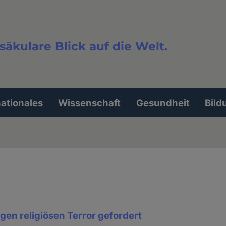
säkulare Blick auf die Welt.
extsuche
nationales
Wissenschaft
Gesundheit
Bild
gen religiösen Terror gefordert