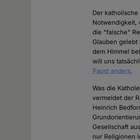
Der katholisch
Notwendigkeit, d
die "falsche" Re
Glauben gelebt 
dem Himmel belo
will uns tatsäc
Papst anders
.
Was die Kathole
vermeldet der R
Heinrich Bedfo
Grundorientieru
Gesellschaft au
nur Religionen i