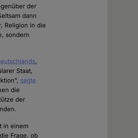
gegenüber der
 Seltsam dann
 Religion in die
he, sondern
Deutschlands
,
larer Staat,
nktion",
sagte
hen die
tütze der
ünden.
t in einem
 die Frage, ob