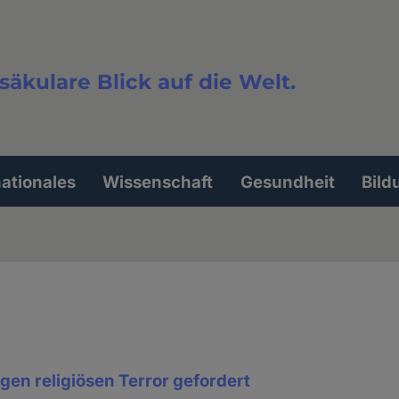
säkulare Blick auf die Welt.
extsuche
nationales
Wissenschaft
Gesundheit
Bild
gen religiösen Terror gefordert