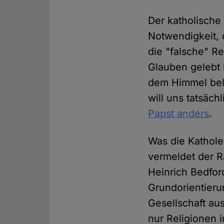
Der katholisch
Notwendigkeit, d
die "falsche" Re
Glauben gelebt 
dem Himmel belo
will uns tatsäc
Papst anders
.
Was die Kathole
vermeldet der R
Heinrich Bedfo
Grundorientieru
Gesellschaft au
nur Religionen i