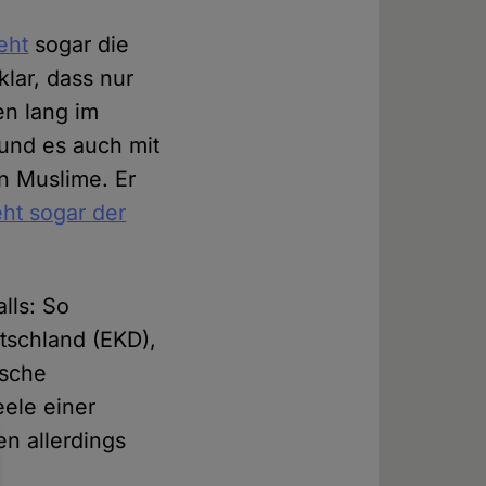
eht
sogar die
klar, dass nur
en lang im
und es auch mit
n Muslime. Er
eht sogar der
lls: So
tschland (EKD),
ische
ele einer
n allerdings