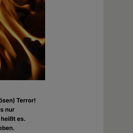
ösen) Terror!
s nur
 heißt es.
geben.