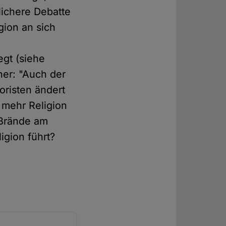
lichere Debatte
gion an sich
gt (siehe
her: "Auch der
oristen ändert
 mehr Religion
 Brände am
igion führt?