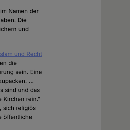
er im Namen der
haben. Die
ichern und
Islam und Recht
ten die
erung sein. Eine
egzupacken. …
ös sind und das
Kirchen rein."
sich religiös
e öffentliche