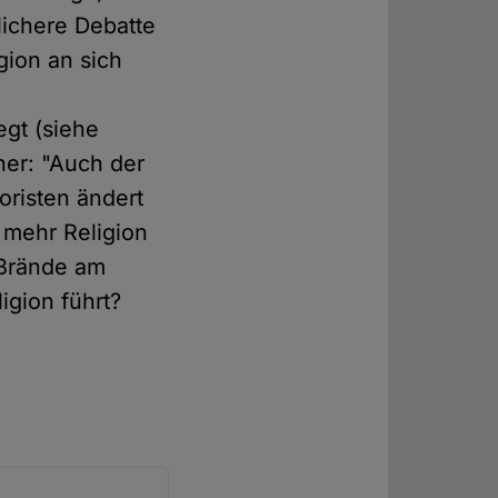
lichere Debatte
gion an sich
gt (siehe
her: "Auch der
oristen ändert
 mehr Religion
 Brände am
igion führt?