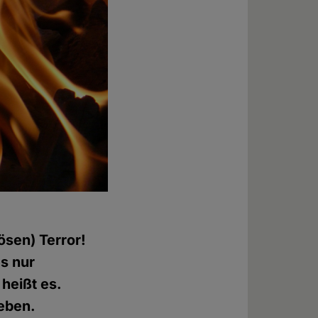
ösen) Terror!
s nur
 heißt es.
geben.