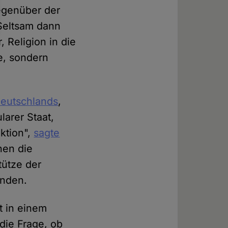
gegenüber der
 Seltsam dann
 Religion in die
he, sondern
Deutschlands
,
larer Staat,
nktion",
sagte
hen die
tütze der
ünden.
t in einem
 die Frage, ob