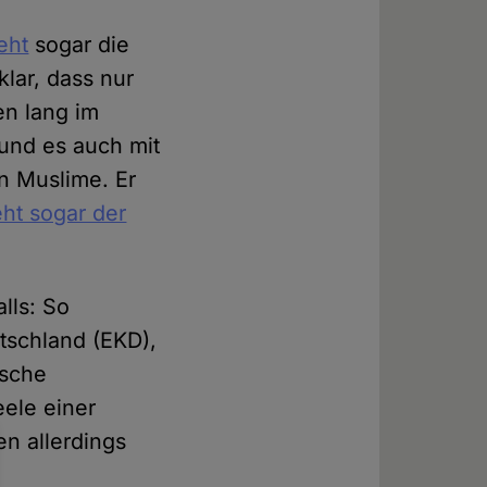
eht
sogar die
klar, dass nur
en lang im
und es auch mit
n Muslime. Er
eht sogar der
lls: So
tschland (EKD),
ische
ele einer
n allerdings