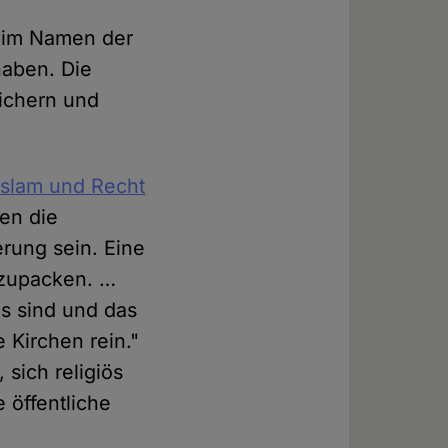
er im Namen der
haben. Die
ichern und
Islam und Recht
ten die
erung sein. Eine
egzupacken. …
ös sind und das
Kirchen rein."
sich religiös
e öffentliche