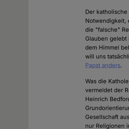
Der katholisch
Notwendigkeit, d
die "falsche" Re
Glauben gelebt 
dem Himmel belo
will uns tatsäc
Papst anders
.
Was die Kathole
vermeldet der R
Heinrich Bedfo
Grundorientieru
Gesellschaft au
nur Religionen i