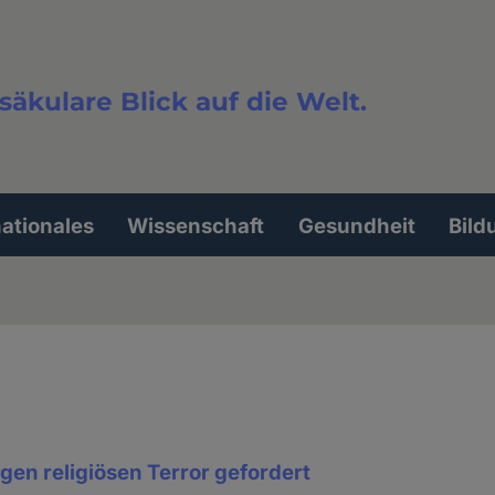
säkulare Blick auf die Welt.
extsuche
nationales
Wissenschaft
Gesundheit
Bild
gen religiösen Terror gefordert