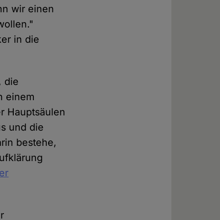
n wir einen
ollen."
er in die
, die
h einem
der Hauptsäulen
us und die
arin bestehe,
ufklärung
er
r