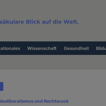
säkulare Blick auf die Welt.
extsuche
nationales
Wissenschaft
Gesundheit
Bild
Neoliberalismus und Rechtsruck