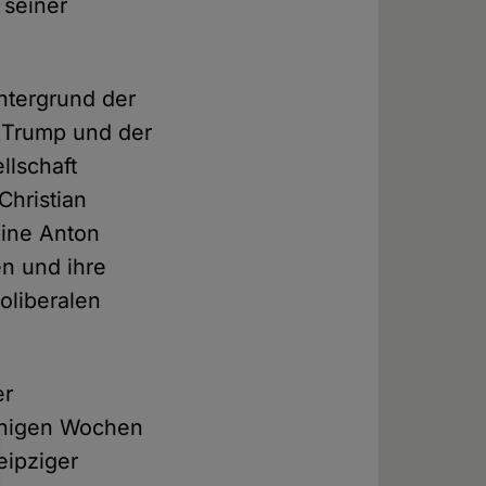
 seiner
ntergrund der
 Trump und der
llschaft
Christian
bine Anton
en und ihre
oliberalen
er
inigen Wochen
eipziger