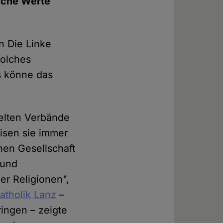
ische Werte
n Die Linke
solches
us könne das
melten Verbände
isen sie immer
hen Gesellschaft
 und
er Religionen",
tholik Lanz
–
ringen – zeigte