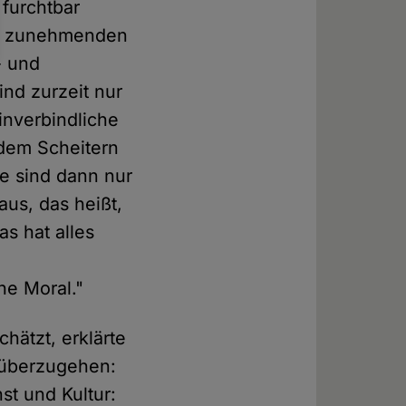
 furchtbar
er zunehmenden
- und
ind zurzeit nur
inverbindliche
 dem Scheitern
ie sind dann nur
aus, das heißt,
as hat alles
he Moral."
hätzt, erklärte
n überzugehen:
st und Kultur: