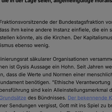
 die in der Lage seien, allgemeingültige moral
 Fraktionsvorsitzende der Bundestagsfraktion vo
 dass ihm keine andere Instanz einfiele, die ein 
stellen könnte, als die Kirchen. Der Kapitalism
alismus ebenso wenig.
dinierungsrat säkularer Organisationen versam
nen ist Gysis Aussage ein Hohn. Seit Jahren we
in, dass die Werte und Normen einer menschlic
 Fundament benötigen. "Ethische Verantwortung
ebensführung sind kein Alleinstellungsmerkmal d
 Grundsätze
des Bündnisses.
Der bekennende Ka
iner Sendungen vergisst, Gott mit ins Spiel zu b