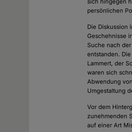
sich hingegen h
persönlichen Po
Die Diskussion 
Geschehnisse i
Suche nach der 
entstanden. Di
Lammert, der Sch
waren sich schn
Abwendung von d
Umgestaltung de
Vor dem Hinterg
zunehmenden St
auf einer Art Mi