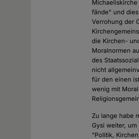
Michaeliskirche 
fände" und die
Verrohung der Ge
Kirchengemeinsc
die Kirchen- un
Moralnormen auf
des Staatssozia
nicht allgemeinv
für den einen is
wenig mit Moral
Religionsgemein
Zu lange habe m
Gysi weiter, um
"Politik, Kirche