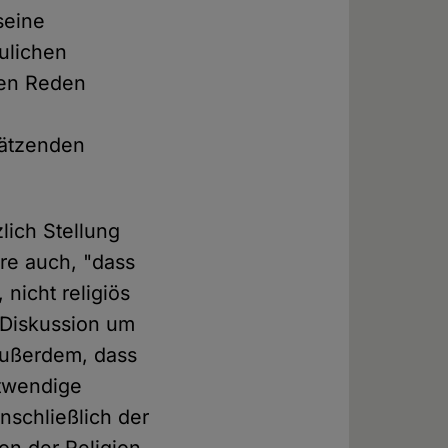
seine
ulichen
inen Reden
hätzenden
lich Stellung
re auch, "dass
 nicht religiös
 Diskussion um
 außerdem, dass
otwendige
nschließlich der