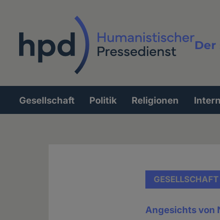
Direkt
zum
Inhalt
Der 
Vollt
Gesellschaft
Politik
Religionen
Inter
Hauptnavigation
GESELLSCHAFT
Angesichts von 