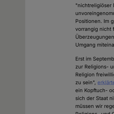
"nichtreligiöser
unvoreingenomm
Positionen. Im g
vorrangig nicht
Überzeugungen" 
Umgang miteina
Erst im Septemb
zur Religions- 
Religion freiwil
zu sein",
erklär
ein Kopftuch- od
sich der Staat 
müssen wir rege