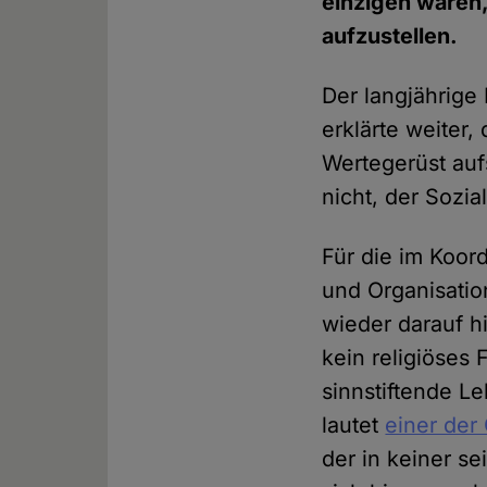
einzigen wären,
aufzustellen.
Der langjährige
erklärte weiter,
Wertegerüst auf
nicht, der Sozi
Für die im Koor
und Organisatio
wieder darauf h
kein religiöses
sinnstiftende L
lautet
einer der
der in keiner se