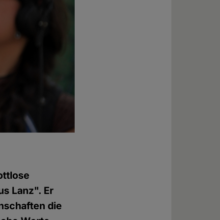
ottlose
s Lanz". Er
nschaften die